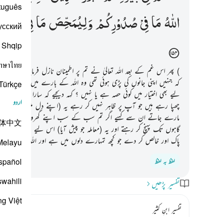
tuguês
اللّٰهُ
مَا
فِیْ
صُدُوْرِكُمْ
وَلِیُمَحِّصَ
مَا
فِیْ
قُلُوْبِك
усский
Shqip
าษาไทย
) پھر اس غم کے بعد اللہ تعالیٰ نے تم پر اطمینان نازل فرمایا یعنی نیند 
کہ جنہیں اپنی جانوں کی پڑی ہوئی تھی وہ اللہ کے بارے میں ناحق جہ
Türkçe
لیے بھی اختیار میں کوئی حصہ ہے یا نہیں ؟ کہہ دیجیے کہ سارا معاملہ ا
اردو
چھپا رہے ہیں جو آپ پر ظاہر نہیں کر رہے یہ (اپنے دل میں) کہتے ہیں کہ ا
مارے جاتے ان سے کہیے اگر تم سب کے سب اپنے گھروں میں ہوتے تب ب
体中文
گاہوں تک پہنچ کر رہتے اور یہ (معاملہ جو پیش آیا) اس لیے تھا کہ اللہ ا
پاک اور خالص کر دے جو کچھ تمہارے دلوں میں ہے اور اللہ تعالیٰ سینوں 
Melayu
spañol
لفظ بہ لفظ
swahili
تفسیر پڑھیں
ng Việt
تفسیر ابنِ کثیر