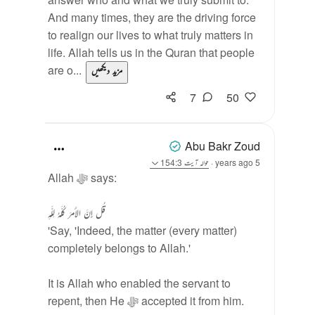
And many times, they are the driving force
to realign our lives to what truly matters in
life. Allah tells us in the Quran that people
are o...
مزید دیکھیں
7
50
Abu Bakr Zoud
5 years ago
·
حوالہ
آیت 154:3
Allah ﷻ says:
قُل إِنَّ الأَمرَ كُلَّهُ لِلَّهِ
'Say, 'Indeed, the matter (every matter)
completely belongs to Allah.'
It is Allah who enabled the servant to
repent, then He ﷻ accepted it from him.