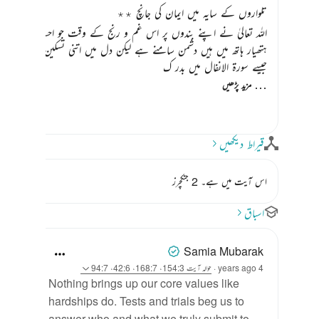
تلواروں کے سایہ میں ایمان کی جانچ ٭٭
اللہ تعالیٰ نے اپنے بندوں پر اس غم و رنج کے وقت جو احسان فرمایا تھ
ہتھیار ہاتھ میں ہیں دشمن سامنے ہے لیکن دل میں اتنی تسکین ہے کہ آنک
جیسے سورۃ الانفال میں بدر ک
…
مزید پڑھیں
قیراط دیکھیں
اس آیت میں ہے۔ 2 جنکچرز
اسباق
Samia Mubarak
4 years ago
·
حوالہ
آیت 154:3، 168:7، 42:6، 94:7
Nothing brings up our core values like
hardships do. Tests and trials beg us to
answer who and what we truly submit to.