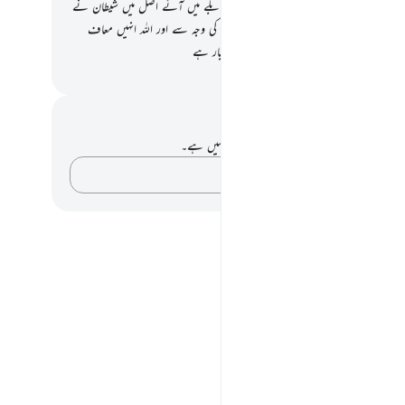
اس دن جب دو گروہ ایک دوسرے کے مقابلے میں آئے اصل میں شیطان نے
ے پاؤں پھسلا دیے تھے ان کے بعض افعال کی وجہ سے اور اللہ انہیں معاف
 ہے یقیناً اللہ تعالیٰ معاف فرمانے والا اور بردبار ہے
القرآن (ڈاکٹر اسرار احمد)
 اور عکاسی۔
ے پاس اس آیت پر کوئی نوٹ یا عکاسی نہیں ہے۔
اپنے خیالات کو پکڑو…