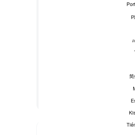
گئے 
Por
ُمْ ؕ
وَاللّٰهُ
عَلِیْمٌۢ
بِذَاتِ
الصُّدُوْرِ
ان ک
р
کرچکا
-
بیان 
ภ
نوٹس
جو تم میں سے ایک گروہ پر طاری ہوگئی اور ایک گروہ ایسا تھا
آپ ک
الت والے گمان کر رہے تھے وہ کہہ رہے تھے کہ ہمارے
للہ کے اختیار میں ہے (اے نبی ﷺ یہ اپنے دل میں وہ بات
گر اختیار میں ہمارا بھی کچھ حصہ ہوتا تو ہم یہاں نہ
ھی جن لوگوں کا قتل ہونا مقدر تھا وہ اپنی قتل
简
سے آزمالے جو کچھ تمہارے سینوں میں تھا اور تاکہ وہ بالکل
کے اندر مخفی باتوں کو بھی جانتا ہے
پڑھنا جاری رکھیں
E
Ki
Tiế