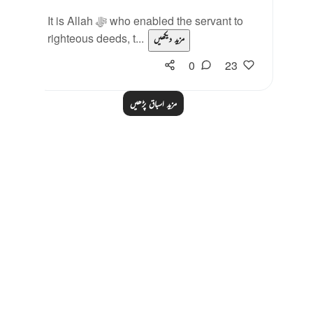
It is Allah ﷻ who enabled the servant to
righteous deeds, t...
مزید دیکھیں
0
23
مزید اسباق پڑھیں