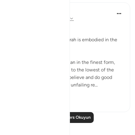
In the Shade of the Quran
31 hafta önce
·
referans
ayet 95:2-5
Man's Fair Shape
The essential fact of the surah is embodied in the
verses:
"We indeed have created man in the finest form,
then We brought him down to the lowest of the
low, except for those who believe and do good
deeds; for theirs shall be an unfailing re...
Daha fazla gör
0
0
Daha Fazla Ders Okuyun
Yansımalar