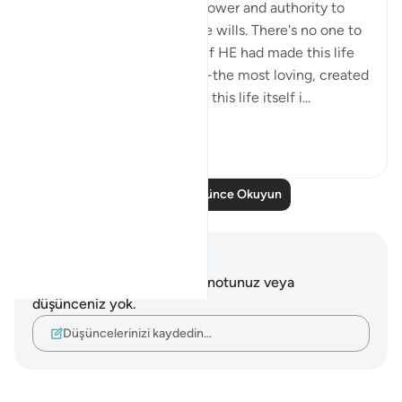
Almighty Allah has all the power and authority to
make this life on earth as he wills. There's no one to
challenge or question HIM if HE had made this life
on earth miserable. But HE -the most loving, created
this earth, its resources and this life itself i...
Daha fazla gör
7
2
Daha Fazla Düşünce Okuyun
Notlar ve Düşünceler
Bu ayetle ilgili herhangi bir notunuz veya
düşünceniz yok.
Düşüncelerinizi kaydedin…