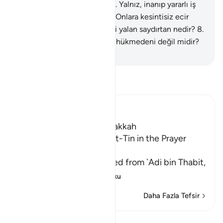
aşağıların en aşağısı kıldık.
6
.
Yalnız, inanıp yararlı iş
işleyenler bunun dışındadır. Onlara kesintisiz ecir
vardır.
7
.
Öyleyken, sana dini yalan saydırtan nedir?
8
.
Allah, hükmedenlerin en iyi hükmedeni değil midir?
-
Turkish Translation(Diyanet)
Tefsir okuyun.
Ibn Kathir (Abridged)
Which was revealed in Makkah
The Recitation of Surat At-Tin in the Prayer
while traveling
Malik and Shu`bah narrated from `Adi bin Thabit,
who narrated
…
Devamını oku
Daha Fazla Tefsir
Dersler