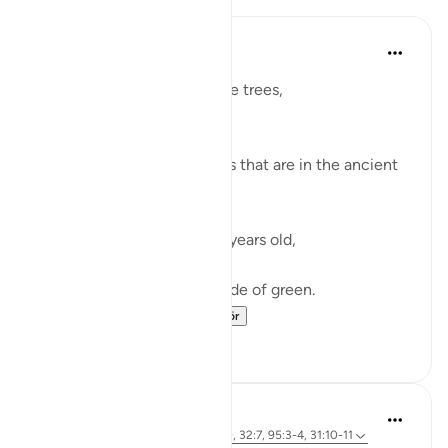
Razia Zahra
2 yıl önce
·
referans
ayet 95:1-8
I didn’t know about the olive trees,
How pure they grow.
How firm they are.
I didn’t about the olive trees that are in the ancient
lands afar.
Hundreds and hundreds of years old,
They have born much fruit,
Black, brown and every shade of green.
Sunny days an...
Daha fazla gör
27
7
Aaisha Shahany
6 yıl önce
·
referans
ayet 6:99, 31:20, 32:7, 95:3-4, 31:10-11