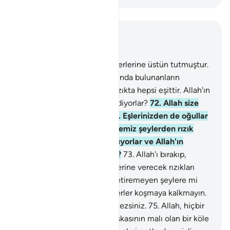
Bağlam içinde okuyun
Bölüm 16, Sayfa 274, Juz 14
71
.
Allah rızıkda kiminizi diğerlerine üstün tutmuştur.
Üstün kılınanlar, emirleri altında bulunanların
rızıklarını vermezler. Oysa rızıkta hepsi eşittir. Allah'ın
nimetini bile bile inkar mı ediyorlar?
72
.
Allah size
kendinizden eşler var eder. Eşlerinizden de oğullar
ve torunlar var eder. Size temiz şeylerden rızık
verir. Öyleyken batıla inanıyorlar ve Allah'ın
nimetini inkar mı ediyorlar?
73
.
Allah'ı bırakıp,
göklerden ve yerden kendilerine verecek rızıkları
olmayan ve vermeye güç yetiremeyen şeylere mi
tapıyorlar?
74
.
Allah'a benzerler koşmaya kalkmayın.
Şüphesiz Allah bilir, siz bilmezsiniz.
75
.
Allah, hiçbir
şeye gücü yetmeyen ve başkasının malı olan bir köle