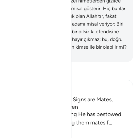
ile, kendisine verdiğimiz güzel nimetlerden gizlice
ve açıkça sarfeden kimseyi misal gösterir: Hiç bunlar
eşit olur mu? Övülmeğe layık olan Allah'tır, fakat
çoğu bilmezler.
76
.
Allah iki adamı misal veriyor: Biri
hiçbir şeye gücü yetmeyen bir dilsiz ki efendisine
yüktür, nereye gönderse bir hayır çıkmaz; bu, doğru
yolda olan, adaletle emreden kimse ile bir olabilir mi?
-
Turkish Translation(Diyanet)
Tefsir okuyun.
Ibn Kathir (Abridged)
Among His Blessings and Signs are Mates,
Children and Grandchildren
Allah mentions the blessing He has bestowed
upon His servant by giving them mates f
…
Devamını oku