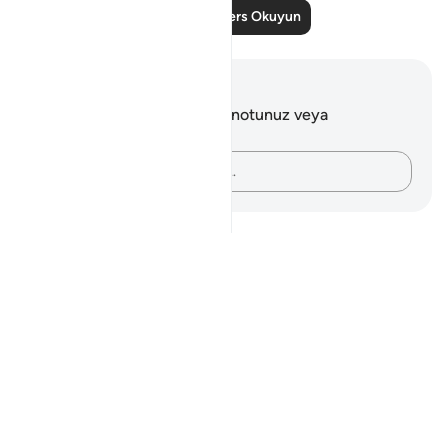
Daha Fazla Ders Okuyun
Notlar ve Düşünceler
Bu ayetle ilgili herhangi bir notunuz veya
düşünceniz yok.
Düşüncelerinizi kaydedin…
Notes
placeholders
close