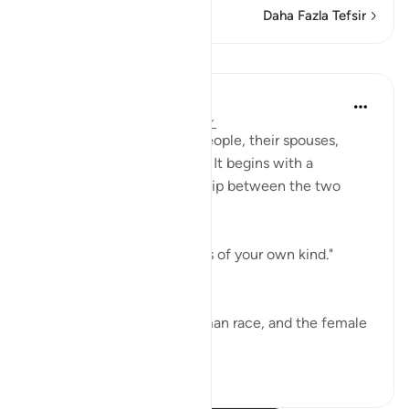
Daha Fazla Tefsir
Dersler
In the Shade of the Quran
31 hafta önce
·
referans
ayet 16:72
The third aspect looks at people, their spouses,
children and grandchildren. It begins with a
statement of the relationship between the two
sexes:
"God has given you spouses of your own kind."
(Verse 72)
All belong to the same human race, and the female
is n...
Daha fazla gör
1
0