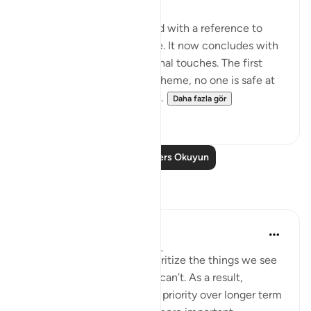
The present passage started with a reference to
those who plot and scheme. It now concludes with
two highly charged emotional touches. The first
warns that against God's scheme, no one is safe at
any time of the night or da...
Daha fazla gör
0
0
Daha Fazla Ders Okuyun
Yansımalar
Yazin
6 yıl önce
·
referans
ayet 16:43-47
As humans, we tend to prioritize the things we see
and feel, over the stuff we can’t. As a result,
immediate needs are given priority over longer term