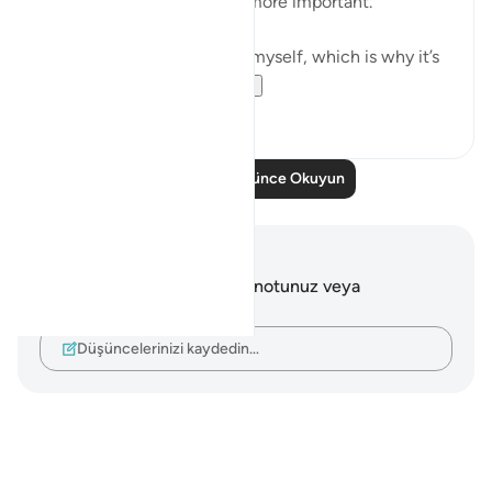
ones — even those much more important.
I suffer from this affliction myself, which is why it’s
important for...
Daha fazla gör
10
1
Daha Fazla Düşünce Okuyun
Notlar ve Düşünceler
Bu ayetle ilgili herhangi bir notunuz veya
düşünceniz yok.
Düşüncelerinizi kaydedin…