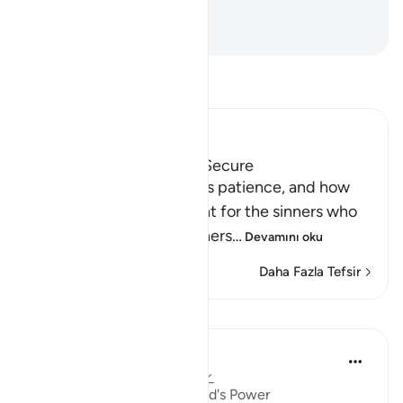
şeyleri yaparlar.
-
Turkish Translation(Diyanet)
Tefsir okuyun.
Ibn Kathir (Abridged)
How the Guilty can feel Secure
Allah informs us about His patience, and how
He delays the punishment for the sinners who
do evil things and call others
…
Devamını oku
Daha Fazla Tefsir
Dersler
In the Shade of the Quran
31 hafta önce
·
referans
ayet 16:45
Universal Submission to God's Power