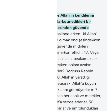
Bağlam içinde okuyun
Bölüm 16, Sayfa 272, Juz 14
45
.
Kötü işler düzenleyenler Allah'ın kendilerini
yere batırmasından yahut farketmedikleri bir
yerden onlara azabın gelmesinden güvende
midirler?
46
.
Veya hareket halindelerken -ki Allah'ı
aciz bırakamazlar- ya da yok olmak endişesindeyken
onlara azabın gelmesinden güvende midirler?
Doğrusu Rabbin şefkatlidir, merhametlidir.
47
.
Veya
hareket halindelerken -ki Allah'ı aciz bırakamazlar-
ya da yok olmak endişesindeyken onlara azabın
gelmesinden güvende midirler? Doğrusu Rabbin
şefkatlidir, merhametlidir.
48
.
Allah'ın yarattığı
şeylerin, gölgeleri sağa sola vurarak, Allah'a boyun
eğerek secde etmekte olduklarını görmüyorlar mı?
49
.
Göklerde ve yerde bulunan her canlı ve melekler,
büyüklük taslamaksızın Allah'a secde ederler.
50
.
Üstün olan Rablerinden korkarlar ve emrolundukları