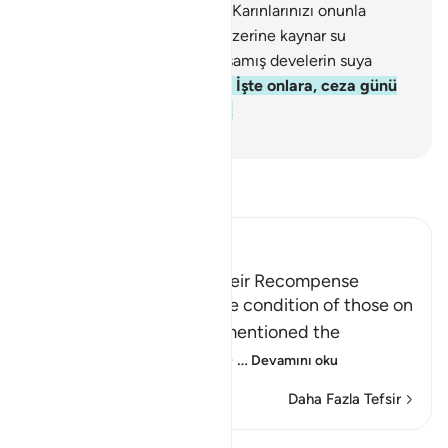
ağacından yiyeceksiniz.
53
.
Karınlarınızı onunla
dolduracaksınız;
54
.
Onun üzerine kaynar su
içeceksiniz;
55
.
Hem de susamış develerin suya
saldırışı gibi içeceksiniz;
56
.
İşte onlara, ceza günü
sunulacak konukluk budur.
-
Turkish Translation(Diyanet)
Tefsir okuyun.
Ibn Kathir (Abridged)
Those on the Left and Their Recompense
After Allah mentioned the condition of those on
the right hand, He then mentioned the
condition of those on the
…
Devamını oku
Daha Fazla Tefsir
Dersler