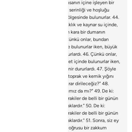
gölgesinde bulunurlar.
43
.
İnsanın içine işleyen bir
sıcaklık ve kaynar su içinde, serinliği ve hoşluğu
olmayan kara bir dumanın gölgesinde bulunurlar.
44
.
İnsanın içine işleyen bir sıcaklık ve kaynar su içinde,
serinliği ve hoşluğu olmayan kara bir dumanın
gölgesinde bulunurlar.
45
.
Çünkü onlar, bundan
önce, dünyada, nimet içinde bulunurlar iken, büyük
günah işlemekte direnir dururlardı.
46
.
Çünkü onlar,
bundan önce, dünyada, nimet içinde bulunurlar iken,
büyük günah işlemekte direnir dururlardı.
47
.
Şöyle
söylerlerdi: "Öldüğümüzde, toprak ve kemik yığını
olduğumuzda mı, biz mi tekrar dirileceğiz?"
48
.
"Önce gelip geçmiş babalarımız da mı?"
49
.
De ki:
"Şüphesiz öncekiler de, sonrakiler de belli bir günün
belirli bir vaktinde toplanacaklardır."
50
.
De ki:
"Şüphesiz öncekiler de, sonrakiler de belli bir günün
belirli bir vaktinde toplanacaklardır."
51
.
Sonra, siz ey
sapıklar, yalanlayanlar!
52
.
Doğrusu bir zakkum