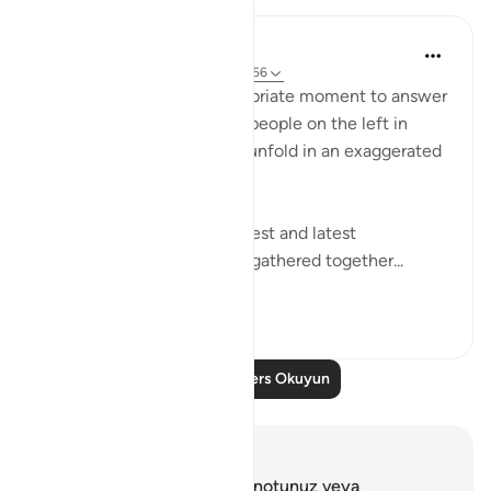
In the Shade of the Quran
31 hafta önce
·
referans
ayet 56:49-56
The surah seizes this appropriate moment to answer
the question posed by the people on the left in
Verses 47-48, which they unfold in an exaggerated
sense of incredulity:
"Say: All people of the earliest and latest
generations will indeed be gathered together...
Daha fazla gör
0
0
Daha Fazla Ders Okuyun
Notlar ve Düşünceler
Bu ayetle ilgili herhangi bir notunuz veya