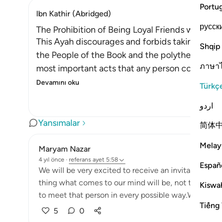
Portu
Ibn Kathir (Abridged)
русск
The Prohibition of Being Loyal Friends with Dis
This Ayah discourages and forbids taking the en
Shqip
the People of the Book and the polytheists, as 
ภาษา
most important acts that any person could ever
Devamını oku
Türkç
اردو
Yansımalar
简体
Melay
Maryam Nazar
4 yıl önce
·
referans
ayet 5:58
Españ
We will be very excited to receive an invitation fr
thing what comes to our mind will be, not to miss t
Kiswah
to meet that person in every possible way.We will find
Tiếng 
5
0