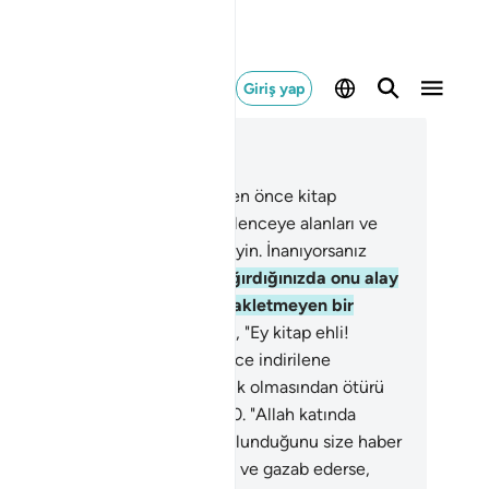
Giriş yap
ğlam içinde okuyun
üm 5, Sayfa 118, Juz 6
.
Ey İnananlar! Kendilerine sizden önce kitap
ilenlerden, dininizi alaya ve eğlenceye alanları ve
arcıları dost olarak benimsemeyin. İnanıyorsanız
ah'tan sakının.
58
.
Namaza çağırdığınızda onu alay
 eğlenceye alırlar. Bu, onların akletmeyen bir
pluluk olmasındandır.
59
.
De ki, "Ey kitap ehli!
ah'a, bize indirilene ve daha önce indirilene
anmamızdan ve çoğunuzun fasık olmasından ötürü
 bizden hoşlanmıyorsunuz?"
60
.
"Allah katında
ndan daha kötü bir karşılığın bulunduğunu size haber
reyim mi?" de, Allah kime lanet ve gazab ederse,