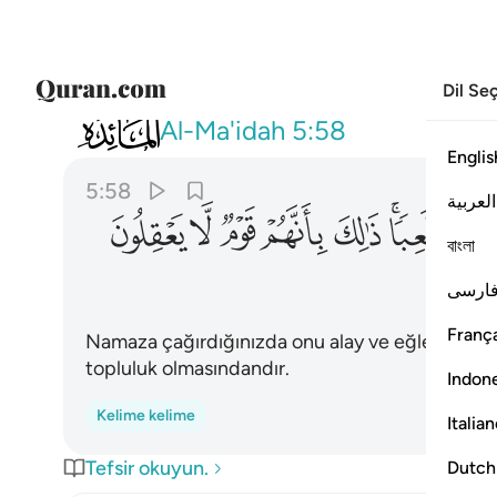
Dil Se
005
واذا ناديتم الى الصلاة اتخذوها هزوا ولع
Al-Ma'idah
5:58
Englis
5:58
العربية
ﱇﱈ
ﱉ
ﱊ
ﱋ
ﱌ
ﱍ
বাংলা
ارسی
França
Namaza çağırdığınızda onu alay ve eğlenceye alı
topluluk olmasındandır.
Indon
Kelime kelime
Italia
Tefsir okuyun.
Dutch