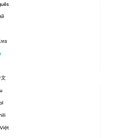
ki
guês
kıl
ий
sap
believers
-
Tu
emies of Islam and its people, such as
friends. These disbelievers mock the
ไทย
No
 perform, the honorable, pur
…
Bu
e
yo
Daha Fazla Tefsir
中文
u
ol
om someone who is very important.The first
hat opportunity in any way.We will prepare
ili
 nice attires to w...
Daha fazla gör
Việt