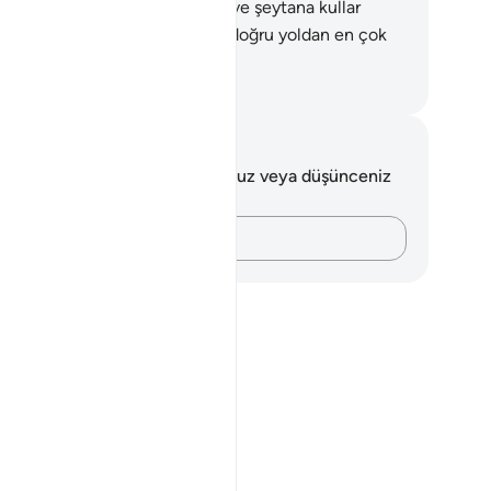
mlerden maymunlar, domuzlar ve şeytana kullar
arsa, işte onlar yeri en kötü ve doğru yoldan en çok
mış olanlardır.
rkish Translation(Diyanet)
tlar ve Düşünceler
 ayetle ilgili herhangi bir notunuz veya düşünceniz
k.
Düşüncelerinizi kaydedin…