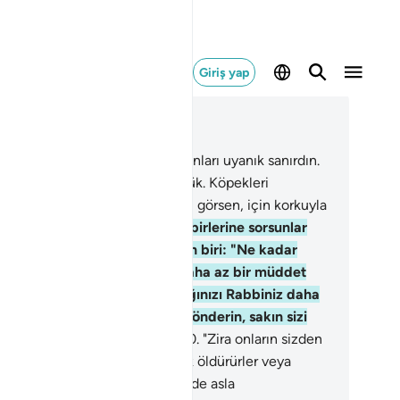
Giriş yap
ğlam içinde okuyun
üm 18, Sayfa 295, Juz 15
.
Mağara ehli uykuda iken sen onları uyanık sanırdın.
 onları sağa ve sola döndürürdük. Köpekleri
seklerini eşiğe uzatmıştı. Onları görsen, için korkuyla
ar, geri dönüp kaçardın.
19
.
Birbirlerine sorsunlar
ye onları uyandırdık. İçlerinden biri: "Ne kadar
ldınız?" dedi. "Bir gün veya daha az bir müddet
ldık" dediler. "Ne kadar kaldığınızı Rabbiniz daha
 bilir. Paranızla birinizi şehre gönderin, sakın sizi
mseye duyurmasın" dediler.
20
.
"Zira onların sizden
eri olacak olursa, ya taşlayarak öldürürler veya
lerine döndürürler ve bu takdirde asla