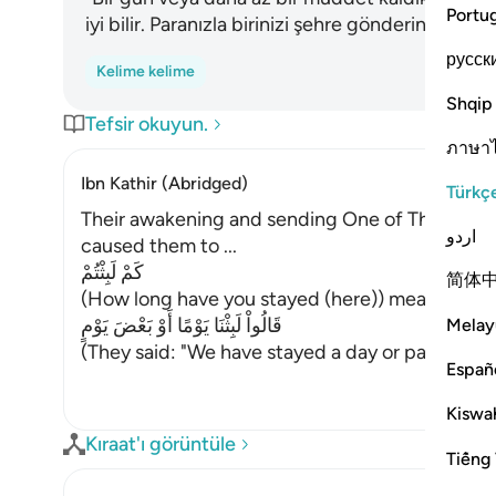
Portu
iyi bilir. Paranızla birinizi şehre gönderin, sakı
русск
Kelime kelime
Shqip
Tefsir okuyun.
ภาษา
Ibn Kathir (Abridged)
Türkç
Their awakening and sending One of Themselves
اردو
caused them to ...
كَمْ لَبِثْتُمْ
简体
(How long have you stayed (here)) meaning, `h
قَالُواْ لَبِثْنَا يَوْمًا أَوْ بَعْضَ يَوْمٍ
Melay
(They said: "We have stayed a day or part of a 
Españ
Kiswah
Kıraat'ı görüntüle
Tiếng 