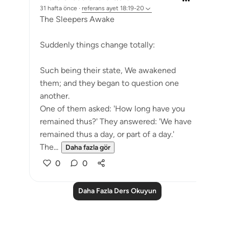
31 hafta önce
·
referans
ayet 18:19-20
The Sleepers Awake
Suddenly things change totally:
Such being their state, We awakened
them; and they began to question one
another.
One of them asked: 'How long have you
remained thus?' They answered: 'We have
remained thus a day, or part of a day.'
The...
Daha fazla gör
0
0
Daha Fazla Ders Okuyun