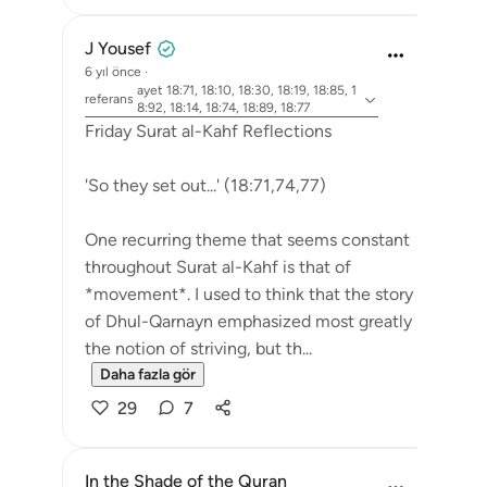
J Yousef
6 yıl önce
·
ayet 18:71, 18:10, 18:30, 18:19, 18:85, 1
referans
8:92, 18:14, 18:74, 18:89, 18:77
Friday Surat al-Kahf Reflections
'So they set out...' (18:71,74,77)
One recurring theme that seems constant
throughout Surat al-Kahf is that of
*movement*. I used to think that the story
of Dhul-Qarnayn emphasized most greatly
the notion of striving, but th...
Daha fazla gör
29
7
In the Shade of the Quran