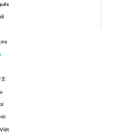
kur
guês
n sizi kimseye duyurmasın" dediler.
-
Tu
ий
Devamını Okuyun
No
Bu
ไทย
yo
e
 to buy Food Allah says: `just as We
中文
ow long have you slept'
u
day.") because they enter
…
Devamını oku
ol
Daha Fazla Tefsir
ili
Việt