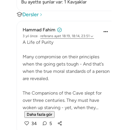
Bu ayette şunlar var: 1 Kavşaklar
Dersler
Hammad Fahim
3 yıl önce
·
referans
ayet 18:19, 18:14, 23:51
A Life of Purity
Many compromise on their principles
when the going gets tough - And that’s
when the true moral standards of a person
are revealed.
The Companions of the Cave slept for
over three centuries. They must have
woken up starving - yet, when they...
Daha fazla gör
34
5