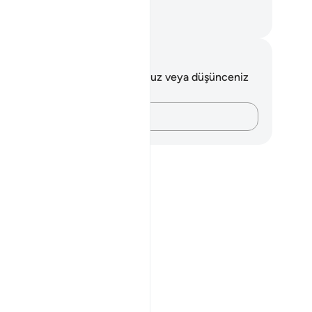
tulamazsınız."
rkish Translation(Diyanet)
tlar ve Düşünceler
 ayetle ilgili herhangi bir notunuz veya düşünceniz
k.
Düşüncelerinizi kaydedin…