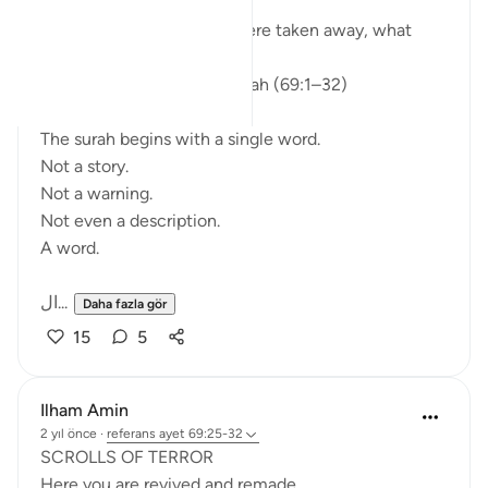
If everything you rely on were taken away, what
would remain?
Isha Prayer · Surah Al-Haqqah (69:1–32)
The surah begins with a single word.
Not a story.
Not a warning.
Not even a description.
A word.
ال...
Daha fazla gör
15
5
Ilham Amin
2 yıl önce
·
referans
ayet 69:25-32
SCROLLS OF TERROR
Here you are revived and remade