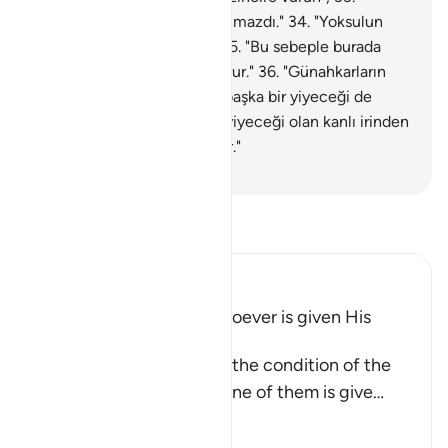
"Çünkü, o, yüce Allah'a inanmazdı."
34
.
"Yoksulun
yiyeceği ile ilgilenmezdi."
35
.
"Bu sebeple burada
bugün onun bir acıyanı yoktur."
36
.
"Günahkarların
yiyeceği olan kanlı irinden başka bir yiyeceği de
yoktur."
37
.
"Günahkarların yiyeceği olan kanlı irinden
başka bir yiyeceği de yoktur."
-
Turkish Translation(Diyanet)
Tefsir okuyun.
Ibn Kathir (Abridged)
The Bad Condition of Whoever is given His
Record in His Left Hand
These Ayat inform about the condition of the
wretched people when one of them is give
…
Devamını oku