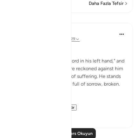
Daha Fazla Tefsir
Dersler
In the Shade of the Quran
31 hafta önce
·
referans
ayet 69:25-29
At the Opposite End
"But he who is given his record in his left hand," and
knows that his bad deeds are reckoned against him
realizes that his fate is one of suffering. He stands
among this great multitude full of sorrow, broken.
He will say:
"Would that I h...
Daha fazla gör
0
0
Daha Fazla Ders Okuyun