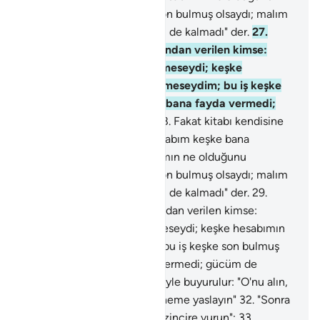
bilmeseydim; bu iş keşke son bulmuş olsaydı; malım
bana fayda vermedi; gücüm de kalmadı" der.
27
.
Fakat kitabı kendisine solundan verilen kimse:
"Kitabım keşke bana verilmeseydi; keşke
hesabımın ne olduğunu bilmeseydim; bu iş keşke
son bulmuş olsaydı; malım bana fayda vermedi;
gücüm de kalmadı" der.
28
.
Fakat kitabı kendisine
solundan verilen kimse: "Kitabım keşke bana
verilmeseydi; keşke hesabımın ne olduğunu
bilmeseydim; bu iş keşke son bulmuş olsaydı; malım
bana fayda vermedi; gücüm de kalmadı" der.
29
.
Fakat kitabı kendisine solundan verilen kimse:
"Kitabım keşke bana verilmeseydi; keşke hesabımın
ne olduğunu bilmeseydim; bu iş keşke son bulmuş
olsaydı; malım bana fayda vermedi; gücüm de
kalmadı" der.
30
.
İlgililere şöyle buyurulur: "O'nu alın,
bağlayın."
31
.
"Sonra cehenneme yaslayın"
32
.
"Sonra
onu boyu yetmiş arşın olan zincire vurun";
33
.