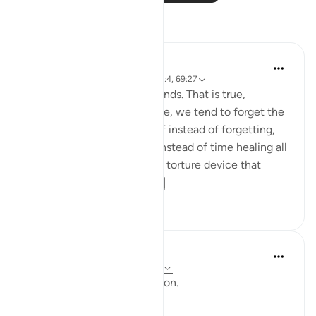
Yansımalar
Ilham Amin
2 yıl önce
·
referans
ayet 91:9-10, 70:4, 69:27
They say time heals all wounds. That is true,
because bit by bit, with time, we tend to forget the
pain & suffering. But what if instead of forgetting,
we remembered instead? Instead of time healing all
wounds, time becomes the torture device that
opens all wo...
Daha fazla gör
15
5
ekaterina myachina
3 hafta önce
·
referans
ayet 69:1-32
From Recitation to Reflection.
When Only Truth Remains.