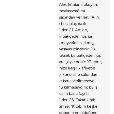
19
.
Kitabı sağından verilen; "Alın, kitabımı okuyun,
doğrusu bir hesaplaşma ile karşılaşacağımı
umuyordum" der.
20
.
Kitabı sağından verilen; "Alın,
kitabımı okuyun, doğrusu bir hesaplaşma ile
karşılaşacağımı umuyordum" der.
21
.
Artık o,
meyveleri sarkmış, yüksek bir bahçede, hoş bir
yaşayış içindedir.
22
.
Artık o, meyveleri sarkmış,
yüksek bir bahçede, hoş bir yaşayış içindedir.
23
.
Artık o, meyveleri sarkmış, yüksek bir bahçede, hoş
bir yaşayış içindedir.
24
.
Onlara şöyle denir: "Geçmiş
günlerde, peşinen işlediklerinize karşılık afiyetle
yiyiniz içiniz."
25
.
Fakat kitabı kendisine solundan
verilen kimse: "Kitabım keşke bana verilmeseydi;
keşke hesabımın ne olduğunu bilmeseydim; bu iş
keşke son bulmuş olsaydı; malım bana fayda
vermedi; gücüm de kalmadı" der.
26
.
Fakat kitabı
kendisine solundan verilen kimse: "Kitabım keşke
bana verilmeseydi; keşke hesabımın ne olduğunu