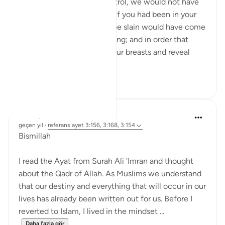
'They say, ‘Had we any control, we would not have
been slain here’; say, ‘Even if you had been in your
houses, those destined to be slain would have come
forth to their places of slaying; and in order that
Allah may test what is in your breasts and reveal
what...
Daha fazla gör
7
5
Saadiyah Adams
geçen yıl
·
referans
ayet 3:156, 3:168, 3:154
Bismillah
I read the Ayat from Surah Ali 'Imran and thought
about the Qadr of Allah. As Muslims we understand
that our destiny and everything that will occur in our
lives has already been written out for us. Before I
reverted to Islam, I lived in the mindset ...
Daha fazla gör