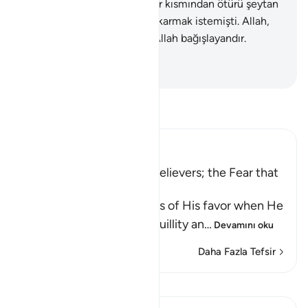
çevirenlerin, yaptıklarının bir kısmından ötürü şeytan
ayaklarını kaydırıp yoldan çıkarmak istemişti. Allah,
and olsun ki, onları affetti. Allah bağışlayandır.
Halim'dir.
-
Turkish Translation(Diyanet)
Tefsir okuyun.
Ibn Kathir (Abridged)
Slumber Overcame the Believers; the Fear that
the Hypocrites Suffered
Allah reminds His servants of His favor when He
sent down on them tranquillity an
…
Devamını oku
Daha Fazla Tefsir
Kıraat'ı görüntüle