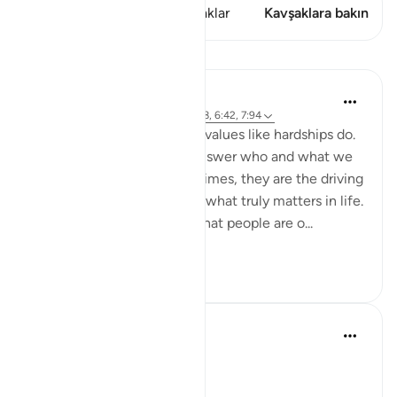
Bu ayette şunlar var: 2 Kavşaklar
Kavşaklara bakın
Dersler
Samia Mubarak
4 yıl önce
·
referans
ayet 3:154, 7:168, 6:42, 7:94
Nothing brings up our core values like hardships do.
Tests and trials beg us to answer who and what we
truly submit to. And many times, they are the driving
force to realign our lives to what truly matters in life.
Allah tells us in the Quran that people are o...
Daha fazla gör
50
7
Abu Bakr Zoud
5 yıl önce
·
referans
ayet 3:154
Allah ﷻ says: