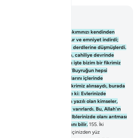
Bağlam içinde okuyun
Bölüm 3, Sayfa 70, Juz 4
154
.
Kederden sonra, bir takımınızı kendinden
geçirecek şekilde size huzur ve emniyet indirdi;
oysa bir takımınız da kendi derdlerine düşmüşlerdi.
Haksız yere Allah hakkında, cahiliye devrinde
olduğu gibi inanıyorlar. "Bu işte bizim bir fikrimiz
var mı?" diyorlardı; De ki: "Buyruğun hepsi
Allah'ındır". Sana açmadıklarını içlerinde
gizliyorlar. "Bu işte bizim fikrimiz alınsaydı, burada
öldürülmezdik" diyorlar. De ki: Evlerinizde
olsaydınız, haklarında ölüm yazılı olan kimseler,
yine de devrilecekleri yere varırlardı. Bu, Allah'ın
içinizde olanı denemesi, kalblerinizde olanı arıtması
içindir. Allah gönüllerde olanı bilir.
155
.
İki
topluluğun karşılaştığı gün, içinizden yüz