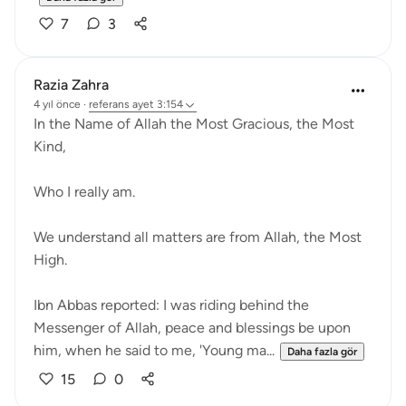
7
3
Razia Zahra
4 yıl önce
·
referans
ayet 3:154
In the Name of Allah the Most Gracious, the Most
Kind,
Who I really am.
We understand all matters are from Allah, the Most
High.
Ibn Abbas reported: I was riding behind the
Messenger of Allah, peace and blessings be upon
him, when he said to me, 'Young ma...
Daha fazla gör
15
0