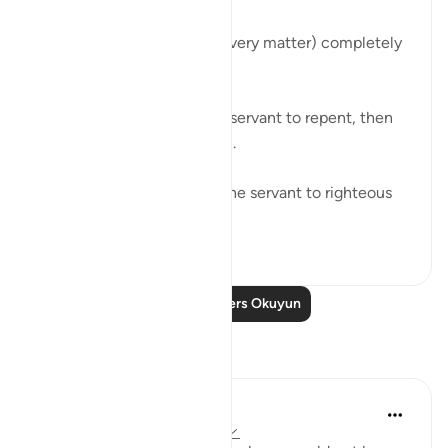
قُل إِنَّ الأَمرَ كُلَّهُ لِلَّهِ
'Say, 'Indeed, the matter (every matter) completely
belongs to Allah.'
It is Allah who enabled the servant to repent, then
He ﷻ accepted it from him.
It is Allah ﷻ who enabled the servant to righteous
deeds, t...
Daha fazla gör
23
0
Daha Fazla Ders Okuyun
Yansımalar
Khalisa M.
geçen yıl
·
referans
ayet 3:154, 11:6