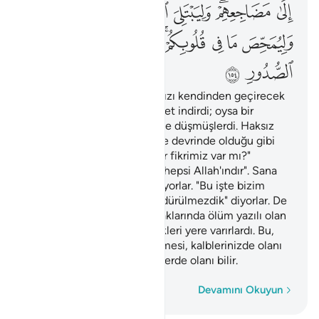
ﲃ
ﲄﲅ
ﲆ
ﲇ
ﲈ
ﲉ
ﲊ
ﲋ
ﲌ
ﲍ
ﲎﲏ
ﲐ
ﲑ
ﲒ
ﲓ
ﲔ
Kederden sonra, bir takımınızı kendinden geçirecek
şekilde size huzur ve emniyet indirdi; oysa bir
takımınız da kendi derdlerine düşmüşlerdi. Haksız
yere Allah hakkında, cahiliye devrinde olduğu gibi
inanıyorlar. "Bu işte bizim bir fikrimiz var mı?"
diyorlardı; De ki: "Buyruğun hepsi Allah'ındır". Sana
açmadıklarını içlerinde gizliyorlar. "Bu işte bizim
fikrimiz alınsaydı, burada öldürülmezdik" diyorlar. De
ki: Evlerinizde olsaydınız, haklarında ölüm yazılı olan
kimseler, yine de devrilecekleri yere varırlardı. Bu,
Allah'ın içinizde olanı denemesi, kalblerinizde olanı
arıtması içindir. Allah gönüllerde olanı bilir.
Kelime kelime
Devamını Okuyun