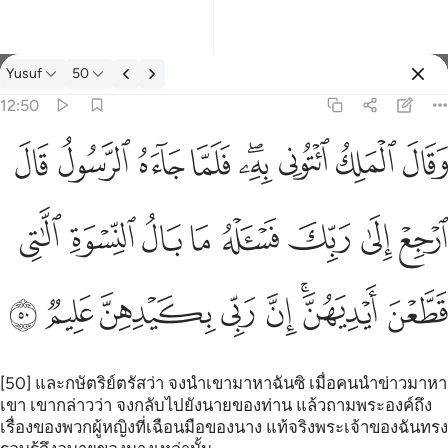
ตัฟซีร: Yusuf 12:50
Yusuf
50
ลงชื่อเข้าใช้
12:50
بك فاساله ما بال النسوة اللاتي قطعن ايديهن ان ربي بكيدهن عليم ٥٠
ﲙ
ﲚ
ﲛ
ﲜﲝ
ﲞ
ﲟ
ﲠ
ﲡ
ْهُ مَا بَالُ ٱلنِّسْوَةِ ٱلَّـٰتِى قَطَّعْنَ أَيْدِيَهُنَّ ۚ إِنَّ رَبِّى بِكَيْدِهِنَّ عَلِيمٌۭ ٥٠
ﲢ
ﲣ
ﲤ
ﲥ
ﲦ
ﲧ
ﲨ
ﲩ
ﲪ
ﲫﲬ
ﲭ
ﲮ
ﲯ
ﲰ
ﲱ
[50] และกษัตริย์ตรัสว่า จงนำเขามาหาฉันซิ เมื่อคนนำข่าวมาหา
เขา เขากล่าวว่า จงกลับไปยังนายของท่าน แล้วถามพระองค์ถึง
เรื่องของพวกผู้หญิงที่เฉือนมือของนาง แท้จริงพระเจ้าของฉันทรง