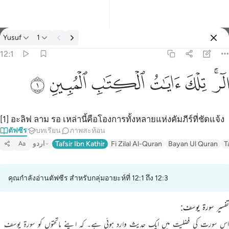
ตัฟซีร: Yusuf 12:1
Yusuf
1
ลงชื่อเข้าใช้
12:1
الر تلك ايات الكتاب المبين ١
ﲒﲓ
ﲔ
ﲕ
ﲖ
ﲗ
ﲘ
الٓر ۚ تِلْكَ ءَايَـٰتُ ٱلْكِتَـٰبِ ٱلْمُبِينِ ١
[1] อะลิฟ ลาม รอ เหล่านี้คือโองการทั้งหลายแห่งคัมภีร์ที่ชัดแจ้ง
ตัฟซีร
บทเรียน
ภาพสะท้อน
اردو
Tafsir Ibn Kathir
Fi Zilal Al-Quran
Bayan Ul Quran
T
Aa
คุณกำลังอ่านตัฟซีร สำหรับกลุ่มอายะห์ที่ 12:1 ถึง 12:3
تفسیر سورۃ یوسف:
اس سورت کی فضلیت میں ایک حدیث وارد ہوئی ہے۔ کہ اپنے ماتحتوں کو سورۃ یوسف