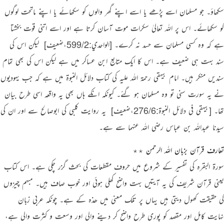
سکھاؤ۔ جو مسلمان اسے پڑھے یا اسے اپنے گھر والوں کو سکھائے یا اپنے ماتحت لوگوں
کو سکھائے۔ اس پر اللہ تعالیٰ سکرات موت آسان کرتا ہے اور اسے اتنی قوت بخشتا
ہے کہ وہ کسی مسلمان سے حسد نہ کرے۔
[الواحدي:599/2،ضعیف]
‏ لیکن اس کی
سند بہت ہی ضعیف ہے۔ اس کا ایک متابع ابن عساکر میں ہے لیکن اس کی بھی تمام
سندیں منکر ہیں۔ امام بیہقی رحمۃ اللہ علیہ کی کتاب دلائل النبوۃ میں ہے کہ جب یہودیوں
نے یہ سورت سنی تو وہ مسلمان ہو گئے۔ کیونکہ انکے ہاں بھی یہ واقعہ اسی طرح بیان
تھا۔
[بيهقي في دلائل النبوة:276/6،ضعیف]
‏ یہ روایت کلبی کی ابوصالح سے اور ان کی
سیدنا عبداللہ بن عباس رضی اللہ عنہما سے ہے۔
تعارف قرآن بزبان اللہ الرحمن ٭٭
سورۃ البقرہ کی تفسیر کے شروع میں حروف مقطعات کی بحث گزر چکی ہے۔ اس کتاب
یعنی قرآن شریف کی یہ آیتیں بہت واضح کھلی ہوئی اور خوب صاف ہیں۔ مبہم چیزوں
کی حقیقت کھول دیتی ہیں یہاں پر تلک معنی میں ھذہ کے ہے۔ چونکہ عربی زبان
نہایت کامل اور مقصد کو پوری طرح واضح کر دینے والی اور وسعت و کثرت والی ہے،