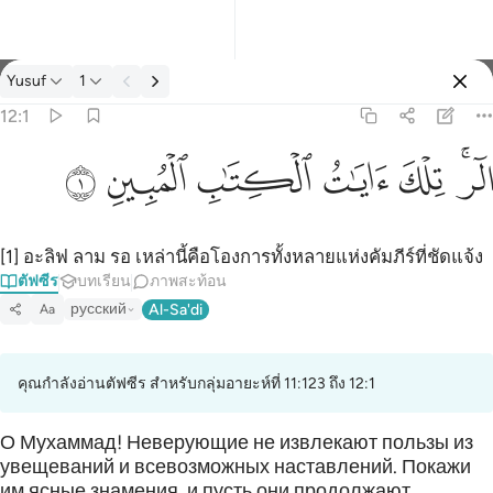
ตัฟซีร: Yusuf 12:1
Yusuf
1
ลงชื่อเข้าใช้
12:1
الر تلك ايات الكتاب المبين ١
ﲒﲓ
ﲔ
ﲕ
ﲖ
ﲗ
ﲘ
الٓر ۚ تِلْكَ ءَايَـٰتُ ٱلْكِتَـٰبِ ٱلْمُبِينِ ١
[1] อะลิฟ ลาม รอ เหล่านี้คือโองการทั้งหลายแห่งคัมภีร์ที่ชัดแจ้ง
ตัฟซีร
บทเรียน
ภาพสะท้อน
русский
Al-Sa'di
Aa
คุณกำลังอ่านตัฟซีร สำหรับกลุ่มอายะห์ที่ 11:123 ถึง 12:1
О Мухаммад! Неверующие не извлекают пользы из
увещеваний и всевозможных наставлений. Покажи
им ясные знамения, и пусть они продолжают