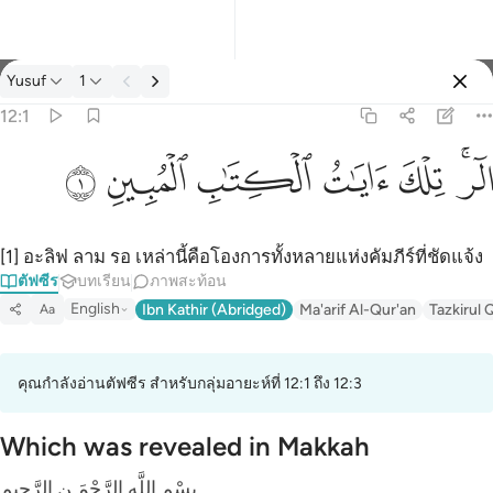
ตัฟซีร: Yusuf 12:1
Yusuf
1
ลงชื่อเข้าใช้
12:1
الر تلك ايات الكتاب المبين ١
ﲒﲓ
ﲔ
ﲕ
ﲖ
ﲗ
ﲘ
الٓر ۚ تِلْكَ ءَايَـٰتُ ٱلْكِتَـٰبِ ٱلْمُبِينِ ١
[1] อะลิฟ ลาม รอ เหล่านี้คือโองการทั้งหลายแห่งคัมภีร์ที่ชัดแจ้ง
ตัฟซีร
บทเรียน
ภาพสะท้อน
English
Ibn Kathir (Abridged)
Ma'arif Al-Qur'an
Tazkirul 
Aa
คุณกำลังอ่านตัฟซีร สำหรับกลุ่มอายะห์ที่ 12:1 ถึง 12:3
Which was revealed in Makkah
بِسْمِ اللَّهِ الرَّحْمَـنِ الرَّحِيمِ