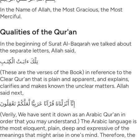
In the Name of Allah, the Most Gracious, the Most
Merciful.
Qualities of the Qur'an
In the beginning of Surat Al-Baqarah we talked about
the separate letters, Allah said,
تِلْكَ ءايَـتُ الْكِتَـبِ
(These are the verses of the Book) in reference to the
Clear Qur'an that is plain and apparent, and explains,
clarifies and makes known the unclear matters. Allah
said next,
إِنَّآ أَنْزَلْنَاهُ قُرْآنًا عَرَبِيًّا لَّعَلَّكُمْ تَعْقِلُونَ
(Verily, We have sent it down as an Arabic Qur'an in
order that you may understand.) The Arabic language is
the most eloquent, plain, deep and expressive of the
meanings that might arise in one's mind. Therefore, the