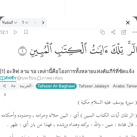
ตัฟซีร: Yusuf 12:1
Yusuf
1
ลงชื่อเข้าใช้
12:1
الر تلك ايات الكتاب المبين ١
ﲒﲓ
ﲔ
ﲕ
ﲖ
ﲗ
ﲘ
الٓر ۚ تِلْكَ ءَايَـٰتُ ٱلْكِتَـٰبِ ٱلْمُبِينِ ١
[1] อะลิฟ ลาม รอ เหล่านี้คือโองการทั้งหลายแห่งคัมภีร์ที่ชัดแจ้ง
ตัฟซีร
บทเรียน
ภาพสะท้อน
العربية
Tafseer Al-Baghawi
Tafseer Jalalayn
Arabic Tanw
Aa
( سورة يوسف عليه السلام مكية )
( الر تلك آيات الكتاب المبين )
أي : البين حلاله وحرامه ، وحدوده وأحكامه
ظهر .
فهذا من بان أي :
مبين - والله - بركته وهداه ورشده ،
قال قتادة :
.