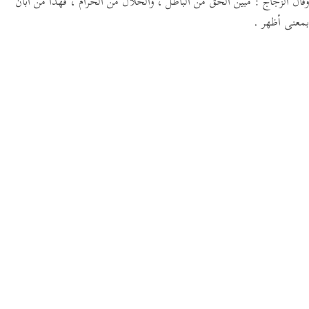
وقال الزجاج : مبين الحق من الباطل ، والحلال من الحرام ، فهذا من أبان
بمعنى أظهر .