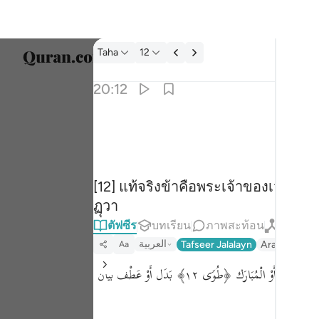
ตัฟซีร: Taha 20:12
Taha
12
เลือก
20:12
Englis
ي انا ربك فاخلع نعليك انك بالواد المقدس طوى ١٢
العربية
ُّكَ فَٱخْلَعْ نَعْلَيْكَ ۖ إِنَّكَ بِٱلْوَادِ ٱلْمُقَدَّسِ طُوًۭى ١٢
বাংলা
[12] แท้จริงข้าคือพระเจ้าของเจ้า จงถอด
ارسی
ฏุวา
França
ตัฟซีร
บทเรียน
ภาพสะท้อน
กิรอต
Indon
العربية
Tafseer Jalalayn
Arabic Tanwe
Aa
Italia
﴿إِنِّیۤ﴾ بِكَسْرِ الْهَمْزَة بِتَأْوِيلِ نُودِيَ بِقِيلَ وَبِفَتْحِهَا بِتَقْدِيرِ الْبَاء ﴿أَنَا۠﴾ تَأْكِيد لِيَاءِ الْمُتَكَلِّم ﴿رَبُّكَ فَٱخۡلَعۡ نَعۡلَیۡكَ إِنَّكَ بِٱلۡوَادِ ٱلۡمُقَدَّسِ﴾ الْمُطَهَّر أَوْ الْمُبَارَك ﴿طُوࣰى ١٢﴾ بَدَل أَوْ عَطْف بَيَان
Dutch