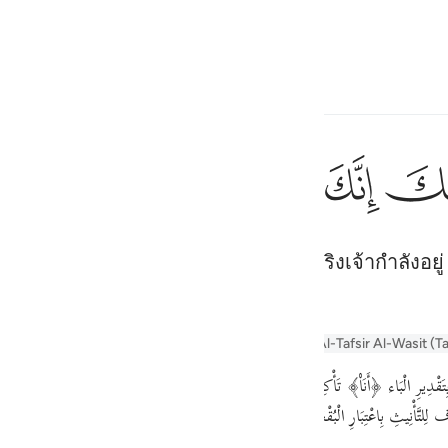
ภาษา
ลงชื่อเข้าใช้
h
ﲿ
ﳀ
ﳁ
ﳂ
ﳃ
ان
إِنِّىٓ أَنَا۠ رَب
รองเท้าทั้งสองข้างของเจ้าออก แท้จริงเจ้ากำลังอยู่ ณ ห
ف
is
esia
er Tafseer
Tafseer Al-Baghawi
Tafsir Al-Tabari
Al-Tafsir Al-Wasit (T
no
تَّأْنِيثِ بِاعْتِبَارِ الْبُقْعَة مَعَ الْعِلْمِيَّة