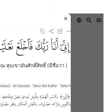
ลงชื่อเข้าใช้
ﲺ
ﲻ
ﲼ
ﲽ
ﲾ
ุบเขาอันศักดิ์สิทธิ์ (มีชื่อว่า )
antawi)
Al-Qurtubi
Tafsir Ibn Kathir
Tafsir Muyassar
السعدي Al-Sa'di
بِالتَّنْوِينِ وَتَرْكه مَصْرُوف بِاعْتِبَارِ الْمَكَان وَغَيْر مَصْرُوف لِل