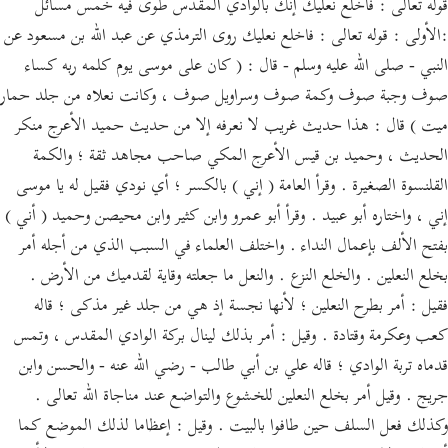
قوله تعالى : فاخلع نعليك إنك بالوادي المقدس طوى فيه خمس مسائل
:الأولى : قوله تعالى : فاخلع نعليك روى الترمذي عن عبد الله بن مسعود عن
النبي - صلى الله عليه وسلم - قال : ( كان على موسى يوم كلمه ربه كساء
صوف وجبة صوف وكمة صوف وسراويل صوف ، وكانت نعلاه من جلد حمار
ميت ) قال : هذا حديث غريب لا نعرفه إلا من حديث حميد الأعرج منكر
الحديث ، وحميد بن قيس الأعرج المكي صاحب مجاهد ثقة ؛ والكمة
القلنسوة الصغيرة . وقرأ العامة ( إني ) بالكسر ؛ أي نودي فقيل له يا موسى
إني ، واختاره أبو عبيد . وقرأ أبو عمرو وابن كثير وابن محيصن وحميد ( أني )
بفتح الألف بإعمال النداء . واختلف العلماء في السبب الذي من أجله أمر
بخلع النعلين . والخلع النزع . والنعل ما جعلته وقاية لقدميك من الأرض .
فقيل : أمر بطرح النعلين ؛ لأنها نجسة إذ هي من جلد غير مذكى ؛ قاله
كعب وعكرمة وقتادة . وقيل : أمر بذلك لينال بركة الوادي المقدس ، وتمس
قدماه تربة الوادي ؛ قاله علي بن أبي طالب - رضي الله عنه - والحسن وابن
جريج . وقيل أمر بخلع النعلين للخشوع والتواضع عند مناجاة الله تعالى .
وكذلك فعل السلف حين طافوا بالبيت . وقيل : إعظاما لذلك الموضع كما