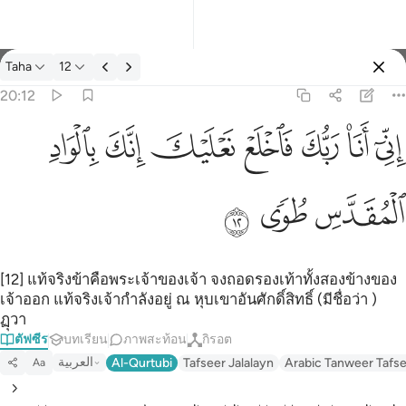
ตัฟซีร: Taha 20:12
Taha
12
ลงชื่อเข้าใช้
20:12
اني انا ربك فاخلع نعليك انك بالواد المقدس طوى ١٢
ﲺ
ﲻ
ﲼ
ﲽ
ﲾ
ﲿ
ﳀ
إِنِّىٓ أَنَا۠ رَبُّكَ فَٱخْلَعْ نَعْلَيْكَ ۖ إِنَّكَ بِٱلْوَادِ ٱلْمُقَدَّسِ طُوًۭى ١٢
ﳁ
ﳂ
ﳃ
[12] แท้จริงข้าคือพระเจ้าของเจ้า จงถอดรองเท้าทั้งสองข้างของ
เจ้าออก แท้จริงเจ้ากำลังอยู่ ณ หุบเขาอันศักดิ์สิทธิ์ (มีชื่อว่า )
ฏุวา
ตัฟซีร
บทเรียน
ภาพสะท้อน
กิรอต
العربية
Al-Qurtubi
Tafseer Jalalayn
Arabic Tanweer Tafs
Aa