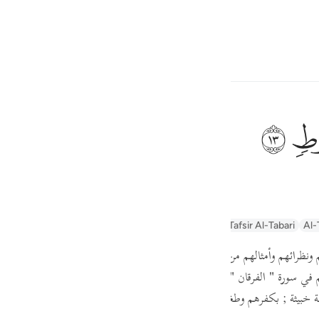
ภาษา
ลงชื่อเข้าใช้
h
ﲷ
องลู๊ฎ
ف
is
ayn
Arabic Tanweer Tafseer
Tafseer Al-Baghawi
Tafsir Al-Tabari
Al-
esia
ونظرائهم وأمثالهم من المكذبين قبلهم ، من النقمات والعذاب الأليم في الدنيا
no
 في سورة
" الفرقان "
( وثمود وعاد وفرعون وإخوان لوط )
، وهم أمته الذين بع
 خبيثة ; بكفرهم وطغيانهم ومخالفتهم الحق .