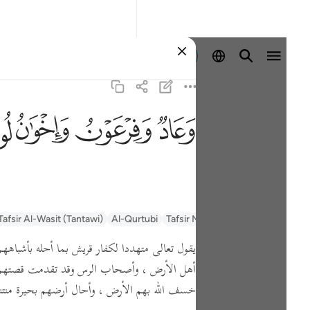
ลงชื่อเข้าใช้
ﲳ
ﲴ
ﲵ
ﲶ
السعدي Al-Sa'di
Tafsir Muyassar
Al-Qurtubi
Tafsir Al-Wasit (Tantawi)
يقول تعالى متهددا لكفار قريش بما أحله بأشباههم 
أهل الأرض ، وأصحاب الرس وقد تقدمت قصتهم
خسف الله بهم الأرض ، وأحال أرضهم بحيرة منتنة