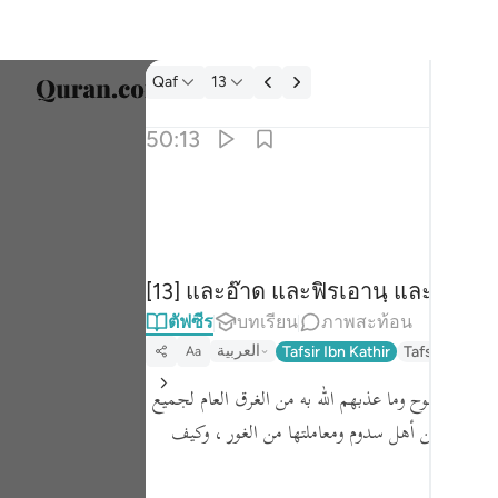
ตัฟซีร: Qaf 50:13
Qaf
13
เลือก
50:13
Englis
وعاد وفرعون واخوان لوط ١٣
العربية
وَعَادٌۭ وَفِرْعَوْنُ وَإِخْوَٰنُ لُوطٍۢ ١٣
বাংলা
[13] และอ๊าด และฟิรเอานฺ และพี่น้องข
ارسی
ตัฟซีร
บทเรียน
ภาพสะท้อน
França
العربية
Tafsir Ibn Kathir
Tafseer Jalal
Aa
Indon
 ، كقوم نوح وما عذبهم الله به من الغرق العام لجميع
Italia
ث إليهم من أهل سدوم ومعاملتها من الغور ، وكيف
Dutch