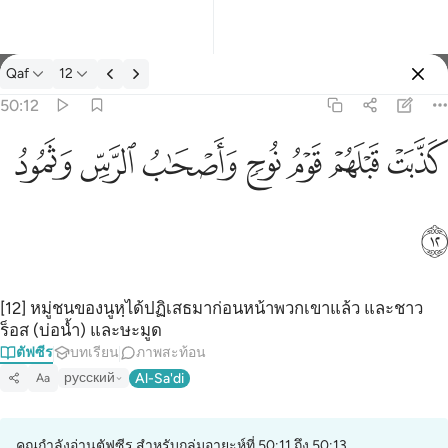
ตัฟซีร: Qaf 50:12
Qaf
12
ลงชื่อเข้าใช้
50:12
كذبت قبلهم قوم نوح واصحاب الرس وثمود ١٢
ﲫ
ﲬ
ﲭ
ﲮ
ﲯ
ﲰ
ﲱ
كَذَّبَتْ قَبْلَهُمْ قَوْمُ نُوحٍۢ وَأَصْحَـٰبُ ٱلرَّسِّ وَثَمُودُ ١٢
ﲲ
[12] หมู่ชนของนูหฺได้ปฏิเสธมาก่อนหน้าพวกเขาแล้ว และชาว
ร็อส (บ่อน้ำ) และษะมูด
ตัฟซีร
บทเรียน
ภาพสะท้อน
русский
Al-Sa'di
Aa
คุณกำลังอ่านตัฟซีร สำหรับกลุ่มอายะห์ที่ 50:11 ถึง 50:13