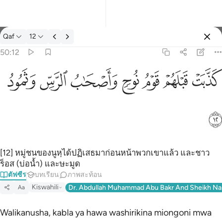
ตัฟซีร: Qaf 50:12
Qaf
12
ลงชื่อเข้าใช้
50:12
كذبت قبلهم قوم نوح واصحاب الرس وثمود ١٢
ﲫ
ﲬ
ﲭ
ﲮ
ﲯ
ﲰ
ﲱ
كَذَّبَتْ قَبْلَهُمْ قَوْمُ نُوحٍۢ وَأَصْحَـٰبُ ٱلرَّسِّ وَثَمُودُ ١٢
ﲲ
[12] หมู่ชนของนูหฺได้ปฏิเสธมาก่อนหน้าพวกเขาแล้ว และชาว
ร็อส (บ่อน้ำ) และษะมูด
ตัฟซีร
บทเรียน
ภาพสะท้อน
Kiswahili
Dr. Abdullah Muhammad Abu Bakr And Sheikh Na
Aa
Walikanusha, kabla ya hawa washirikina miongoni mwa