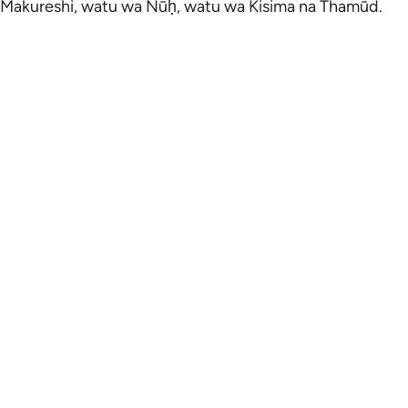
Makureshi, watu wa Nūḥ, watu wa Kisima na Thamūd.