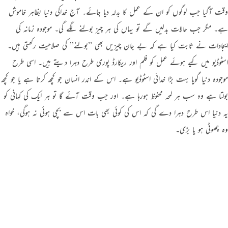
وقت آگیا جب لوگوں کو ان کے عمل کا بدلہ دیا جائے۔ آج خداکی دنیا بظاہر خاموش
ہے۔ مگر جب حالات بدلیں گے تو یہاں کی ہر چیز بولنے لگے گی۔ موجودہ زمانہ کی
ایجادات نے ثابت کیا ہے کہ بے جان چیزیں بھی ’’بولنے’’ کی صلاحیت رکھتی ہیں۔
اسٹوڈیو میں کیے ہوئے عمل کو فلم اور ریکارڈ پوری طرح دہرا دیتے ہیں۔ اسی طرح
موجودہ دنیا گویا بہت بڑا خدائی اسٹوڈیو ہے۔ اس کے اندر انسان جو کچھ کرتا ہے یا جو کچھ
بولتا ہے وہ سب ہر لمحہ محفوظ ہورہا ہے۔ اور جب وقت آئے گا تو ہر ایک کی کہانی کو
یہ دنیا اس طرح دہرا دے گی کہ اس کی کوئی بھی بات اس سے بچی ہوئی نہ ہوگی، خواہ
وہ چھوٹی ہو یا بڑی۔