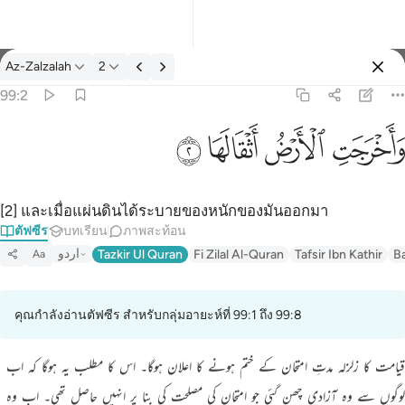
ตัฟซีร: Az-Zalzalah 99:2
Az-Zalzalah
2
ลงชื่อเข้าใช้
99:2
واخرجت الارض اثقالها ٢
ﱺ
ﱻ
ﱼ
ﱽ
وَأَخْرَجَتِ ٱلْأَرْضُ أَثْقَالَهَا ٢
[2] และเมื่อแผ่นดินได้ระบายของหนักของมันออกมา
ตัฟซีร
บทเรียน
ภาพสะท้อน
اردو
Tazkir Ul Quran
Fi Zilal Al-Quran
Tafsir Ibn Kathir
B
Aa
คุณกำลังอ่านตัฟซีร สำหรับกลุ่มอายะห์ที่ 99:1 ถึง 99:8
قیامت کا زلزلہ مدتِ امتحان کے ختم ہونے کا اعلان ہوگا۔ اس کا مطلب یہ ہوگا کہ اب
لوگوں سے وہ آزادی چھن گئی جو امتحان کی مصلحت کی بنا پر انہیں حاصل تھی۔ اب وہ