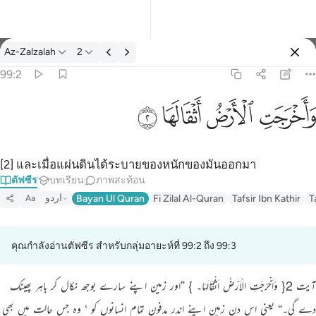
ตัฟซีร: Az-Zalzalah 99:2
Az-Zalzalah
2
ลงชื่อเข้าใช้
99:2
واخرجت الارض اثقالها ٢
ﱺ
ﱻ
ﱼ
ﱽ
وَأَخْرَجَتِ ٱلْأَرْضُ أَثْقَالَهَا ٢
[2] และเมื่อแผ่นดินได้ระบายของหนักของมันออกมา
ตัฟซีร
บทเรียน
ภาพสะท้อน
اردو
Bayan Ul Quran
Fi Zilal Al-Quran
Tafsir Ibn Kathir
T
Aa
คุณกำลังอ่านตัฟซีร สำหรับกลุ่มอายะห์ที่ 99:2 ถึง 99:3
آیت 2{ وَاَخْرَجَتِ الْاَرْضُ اَثْقَالَہَا۔ } ”اور زمین اپنے سارے بوجھ نکال کر باہر پھینک
دے گی۔“ یعنی اس دن زمین اپنے اندر مدفون تمام انسانوں کو ‘ وہ جس حالت میں بھی