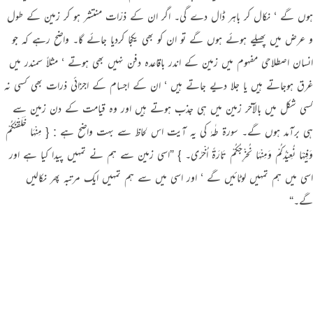
ہوں گے ‘ نکال کر باہر ڈال دے گی۔ اگر ان کے ذرّات منتشر ہو کر زمین کے طول
و عرض میں پھیلے ہوئے ہوں گے تو ان کو بھی یکجا کردیا جائے گا۔ واضح رہے کہ جو
انسان اصطلاحی مفہوم میں زمین کے اندر باقاعدہ دفن نہیں بھی ہوتے ‘ مثلاً سمندر میں
غرق ہوجاتے ہیں یا جلا دیے جاتے ہیں ‘ ان کے اجسام کے اجزائی ذرات بھی کسی نہ
کسی شکل میں بالآخر زمین میں ہی جذب ہوتے ہیں اور وہ قیامت کے دن زمین سے
ہی برآمد ہوں گے۔ سورة طٰہٰ کی یہ آیت اس لحاظ سے بہت واضح ہے : { مِنْہَا خَلَقْنٰـکُمْ
وَفِیْہَا نُعِیْدُکُمْ وَمِنْہَا نُخْرِجُکُمْ تَارَۃً اُخْرٰی۔ } ”اسی زمین سے ہم نے تمہیں پیدا کیا ہے اور
اسی میں ہم تمہیں لوٹائیں گے ‘ اور اسی میں سے ہم تمہیں ایک مرتبہ پھر نکالیں
گے۔“