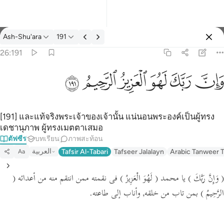
ตัฟซีร: Ash-Shu'ara 26:191
Ash-Shu'ara
191
ลงชื่อเข้าใช้
26:191
وان ربك لهو العزيز الرحيم ١٩١
ﱽ
ﱾ
ﱿ
ﲀ
ﲁ
ﲂ
وَإِنَّ رَبَّكَ لَهُوَ ٱلْعَزِيزُ ٱلرَّحِيمُ ١٩١
[191] และแท้จริงพระเจ้าของเจ้านั้น แน่นอนพระองค์เป็นผู้ทรง
เดชานุภาพ ผู้ทรงเมตตาเสมอ
ตัฟซีร
บทเรียน
ภาพสะท้อน
العربية
Tafsir Al-Tabari
Tafseer Jalalayn
Arabic Tanweer T
Aa
(
فى نقمته ممن انتقم منه من أعدائه
( لَهُوَ الْعَزِيزُ )
يا محمد
( وَإِنَّ رَبَّكَ )
الرَّحِيمُ )
بمن تاب من خلقه, وأناب إلى طاعته.