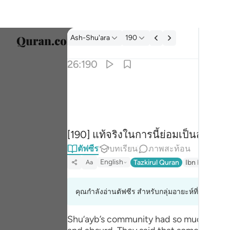
ตัฟซีร: Ash-Shu'ara 26:190
Ash-Shu'ara
190
เลือก
26:190
Englis
ان في ذالك لاية وما كان اكثرهم مومنين ١٩٠
العربية
نَّ فِى ذَٰلِكَ لَـَٔايَةًۭ ۖ وَمَا كَانَ أَكْثَرُهُم مُّؤْمِنِينَ ١٩٠
বাংলা
[190] แท้จริงในการนี้ย่อมเป็นสัญญ
ارسی
ตัฟซีร
บทเรียน
ภาพสะท้อน
França
English
Tazkirul Quran
Ibn Kathir (A
Aa
Indon
คุณกำลังอ่านตัฟซีร สำหรับกลุ่มอายะห์ที่ 26:185 ถึ
Italia
Dutch
Shu‘ayb’s community had so much faith i