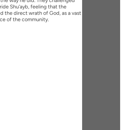
 the way he did. They challenged
ride Shu‘ayb, feeling that the
 the direct wrath of God, as a vast
ace of the community.