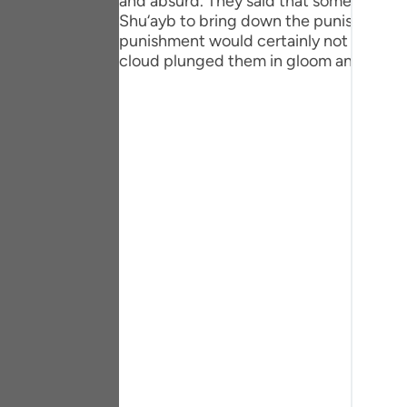
and absurd. They said that somebody mig
Portu
Shu‘ayb to bring down the punishment of 
punishment would certainly not descend 
русск
cloud plunged them in gloom and a ragi
Shqip
ภาษา
Türkç
اردو
简体
Melay
Españ
Kiswah
Tiếng 