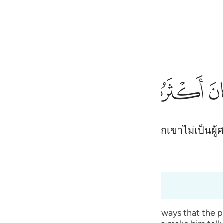
ภาษา
ลงชื่อเข้าใช้
h
ﱺ
ﱻ
ﱼ
إِ
าณหนึ่งอย่างแน่นอน แต่ส่วนมากของพวกเขาไม่เป็นผู้
ف
is
bridged)
Ma'arif Al-Qur'an
esia
ง 26:191
no
n the righteousness of their forefathers’ ways that the