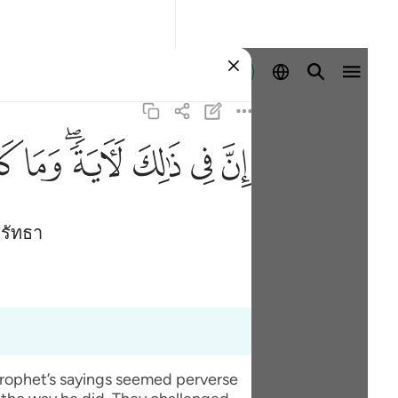
ลงชื่อเข้าใช้
ﱳ
ﱴ
ﱵ
ﱶﱷ
ﱸ
ﱹ
ศรัทธา
 prophet’s sayings seemed perverse