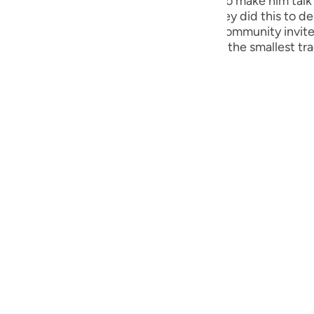
ht well have cast a magic spell on him to make him talk
guês
the skies, if what he said were true. They did this to de
because of him. The insolence of this community invited
ий
ng fire enveloped them, wiping out even the smallest tr
ไทย
e
中文
u
ol
ili
Việt