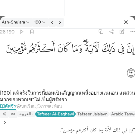
ตัฟซีร: Ash-Shu'ara 26:190
Ash-Shu'ara
190
ลงชื่อเข้าใช้
26:190
ان في ذالك لاية وما كان اكثرهم مومنين ١٩٠
ﱳ
ﱴ
ﱵ
ﱶﱷ
ﱸ
ﱹ
ﱺ
ﱻ
إِنَّ فِى ذَٰلِكَ لَـَٔايَةًۭ ۖ وَمَا كَانَ أَكْثَرُهُم مُّؤْمِنِينَ ١٩٠
ﱼ
[190] แท้จริงในการนี้ย่อมเป็นสัญญาณหนึ่งอย่างแน่นอน แต่ส่วน
มากของพวกเขาไม่เป็นผู้ศรัทธา
ตัฟซีร
บทเรียน
ภาพสะท้อน
العربية
Tafseer Al-Baghawi
Tafseer Jalalayn
Arabic Tanw
Aa
.
"إن في ذلك لآية وما كان أكثرهم مؤمنين"