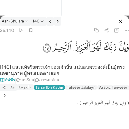
ตัฟซีร: Ash-Shu'ara 26:140
Ash-Shu'ara
140
ลงชื่อเข้าใช้
26:140
وان ربك لهو العزيز الرحيم ١٤٠
ﱘ
ﱙ
ﱚ
ﱛ
ﱜ
ﱝ
وَإِنَّ رَبَّكَ لَهُوَ ٱلْعَزِيزُ ٱلرَّحِيمُ ١٤٠
[140] และแท้จริงพระเจ้าของเจ้านั้น แน่นอนพระองค์เป็นผู้ทรง
เดชานุภาพ ผู้ทรงเมตตาเสมอ
ตัฟซีร
บทเรียน
ภาพสะท้อน
العربية
Tafsir Ibn Kathir
Tafseer Jalalayn
Arabic Tanweer 
Aa
.
( وإن ربك لهو العزيز الرحيم )