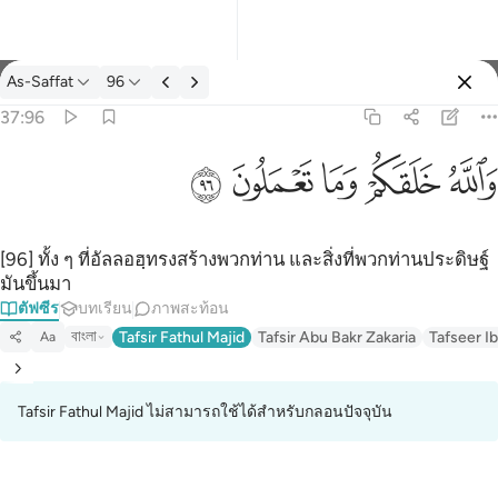
ตัฟซีร: As-Saffat 37:96
As-Saffat
96
ลงชื่อเข้าใช้
37:96
والله خلقكم وما تعملون ٩٦
ﲤ
ﲥ
ﲦ
ﲧ
ﲨ
وَٱللَّهُ خَلَقَكُمْ وَمَا تَعْمَلُونَ ٩٦
[96] ทั้ง ๆ ที่อัลลอฮฺทรงสร้างพวกท่าน และสิ่งที่พวกท่านประดิษฐ์
มันขึ้นมา
ตัฟซีร
บทเรียน
ภาพสะท้อน
বাংলা
Tafsir Fathul Majid
Tafsir Abu Bakr Zakaria
Tafseer Ib
Aa
Tafsir Fathul Majid ไม่สามารถใช้ได้สำหรับกลอนปัจจุบัน