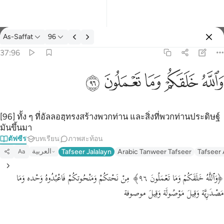
ตัฟซีร: As-Saffat 37:96
As-Saffat
96
ลงชื่อเข้าใช้
37:96
والله خلقكم وما تعملون ٩٦
ﲤ
ﲥ
ﲦ
ﲧ
ﲨ
وَٱللَّهُ خَلَقَكُمْ وَمَا تَعْمَلُونَ ٩٦
[96] ทั้ง ๆ ที่อัลลอฮฺทรงสร้างพวกท่าน และสิ่งที่พวกท่านประดิษฐ์
มันขึ้นมา
ตัฟซีร
บทเรียน
ภาพสะท้อน
العربية
Tafseer Jalalayn
Arabic Tanweer Tafseer
Tafseer
Aa
﴿وَٱللَّهُ خَلَقَكُمۡ وَمَا تَعۡمَلُونَ ٩٦﴾ مِنْ نَحْتكُمْ وَمَنْحُوتكُمْ فَاعْبُدُوهُ وَحْده وَمَا
مَصْدَرِيَّة وَقِيلَ مَوْصُولَة وَقِيلَ موصوفة