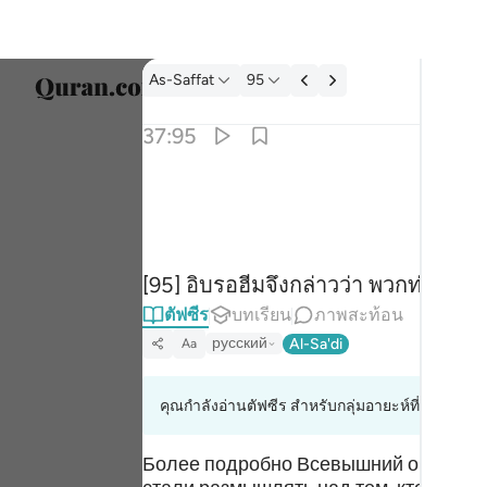
ตัฟซีร: As-Saffat 37:95
As-Saffat
95
เลือก
37:95
Englis
قال اتعبدون ما تنحتون ٩٥
العربية
قَالَ أَتَعْبُدُونَ مَا تَنْحِتُونَ ٩٥
বাংলা
[95] อิบรอฮีมจึงกล่าวว่า พวกท่านเคาร
ارسی
ตัฟซีร
บทเรียน
ภาพสะท้อน
França
русский
Al-Sa'di
Aa
Indon
คุณกำลังอ่านตัฟซีร สำหรับกลุ่มอายะห์ที่ 37:94 ถึง
Italia
Dutch
Более подробно Всевышний описал эт