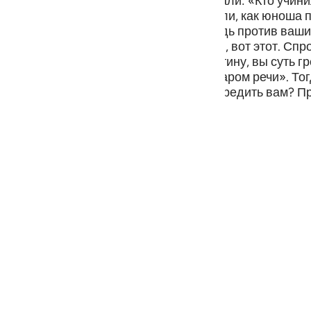
мелился осквернить их богов. Они сказали: «Кто учи
guês
из многобожников сказали: «Мы слышали, как юноша 
 «Клянусь Аллахом! Я учиню что-нибудь против ваших
ий
м сказал: «Нет! Учинил это их старший, вот этот. Спро
они стали говорить друг другу: «Воистину, вы суть 
«Ведь ты знаешь, что они не обладают даром речи». Т
о ни в чем не способен помочь или навредить вам? Пр
ไทย
и же вы не одумаетесь?»
e
中文
u
ol
ili
Việt