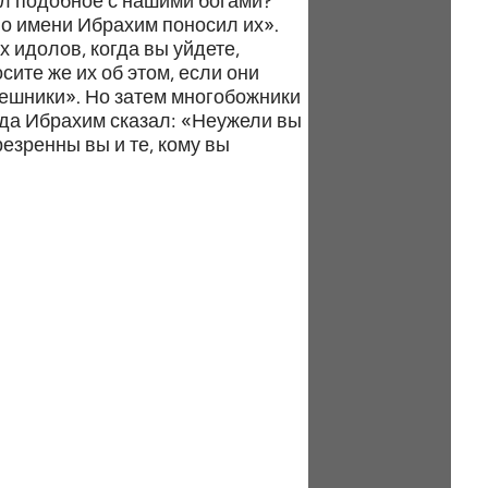
нил подобное с нашими богами?
по имени Ибрахим поносил их».
 идолов, когда вы уйдете,
сите же их об этом, если они
грешники». Но затем многобожники
огда Ибрахим сказал: «Неужели вы
езренны вы и те, кому вы