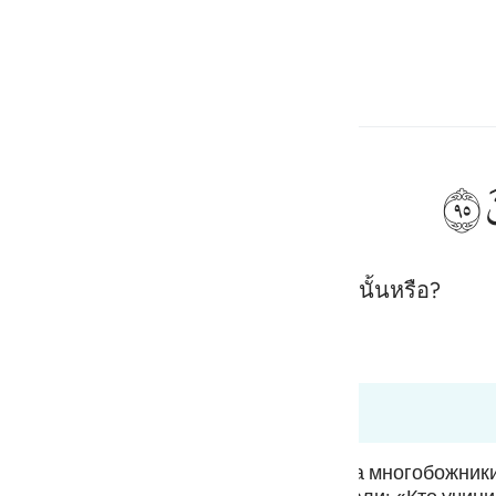
ภาษา
ลงชื่อเข้าใช้
h
ﲣ
พภักดีสิ่งที่พวกท่านแกะสลัก (มัน) กระนั้นหรือ?
ف
is
esia
 37:95
no
о событие в суре «Аль-Анбийа». Когда многобожники