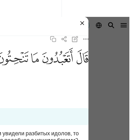
ลงชื่อเข้าใช้
ﲟ
ﲠ
ﲡ
ﲢ
 увидели разбитых идолов, то