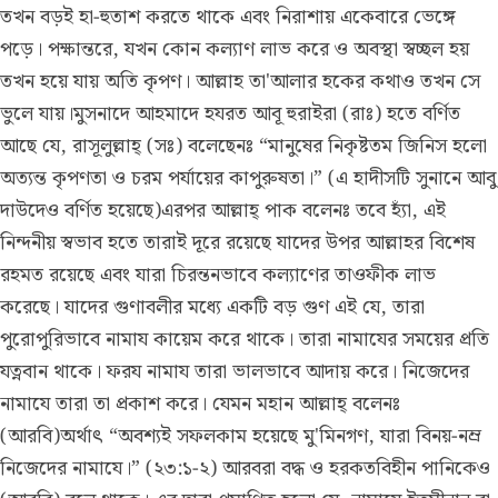
তখন বড়ই হা-হুতাশ করতে থাকে এবং নিরাশায় একেবারে ভেঙ্গে
পড়ে। পক্ষান্তরে, যখন কোন কল্যাণ লাভ করে ও অবস্থা স্বচ্ছল হয়
তখন হয়ে যায় অতি কৃপণ। আল্লাহ তা'আলার হকের কথাও তখন সে
ভুলে যায়।মুসনাদে আহমাদে হযরত আবূ হুরাইরা (রাঃ) হতে বর্ণিত
আছে যে, রাসূলুল্লাহ্ (সঃ) বলেছেনঃ “মানুষের নিকৃষ্টতম জিনিস হলো
অত্যন্ত কৃপণতা ও চরম পর্যায়ের কাপুরুষতা।” (এ হাদীসটি সুনানে আবু
দাউদেও বর্ণিত হয়েছে)এরপর আল্লাহ্ পাক বলেনঃ তবে হ্যাঁ, এই
নিন্দনীয় স্বভাব হতে তারাই দূরে রয়েছে যাদের উপর আল্লাহর বিশেষ
রহমত রয়েছে এবং যারা চিরন্তনভাবে কল্যাণের তাওফীক লাভ
করেছে। যাদের গুণাবলীর মধ্যে একটি বড় গুণ এই যে, তারা
পুরোপুরিভাবে নামায কায়েম করে থাকে। তারা নামাযের সময়ের প্রতি
যত্নবান থাকে। ফরয নামায তারা ভালভাবে আদায় করে। নিজেদের
নামাযে তারা তা প্রকাশ করে। যেমন মহান আল্লাহ্ বলেনঃ
(আরবি)অর্থাৎ “অবশ্যই সফলকাম হয়েছে মু'মিনগণ, যারা বিনয়-নম্র
নিজেদের নামাযে।” (২৩:১-২) আরবরা বদ্ধ ও হরকতবিহীন পানিকেও