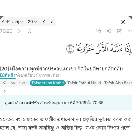
ตัฟซีร: Al-Ma'arij 70:20
Al-Ma'arij
20
ลงชื่อเข้าใช้
70:20
اذا مسه الشر جزوعا ٢٠
ﱰ
ﱱ
ﱲ
ﱳ
ﱴ
إِذَا مَسَّهُ ٱلشَّرُّ جَزُوعًۭا ٢٠
[20] เมื่อความทุกข์ยากประสบแก่เขา ก็ตีโพยตีพายกลัดกลุ้ม
ตัฟซีร
บทเรียน
ภาพสะท้อน
বাংলা
Tafseer Ibn Kathir
Tafsir Fathul Majid
Tafsir Abu Bakr
Aa
คุณกำลังอ่านตัฟซีร สำหรับกลุ่มอายะห์ที่ 70:19 ถึง 70:35
১৯-৩৫ নং আয়াতের তাফসীর
এখানে মানব প্রকৃতির দুর্বলতা বর্ণনা করা
হচ্ছে যে, তারা বড়ই অসহিষ্ণু ও অস্থির চিত্ত। যখন কোন বিপদে পড়ে