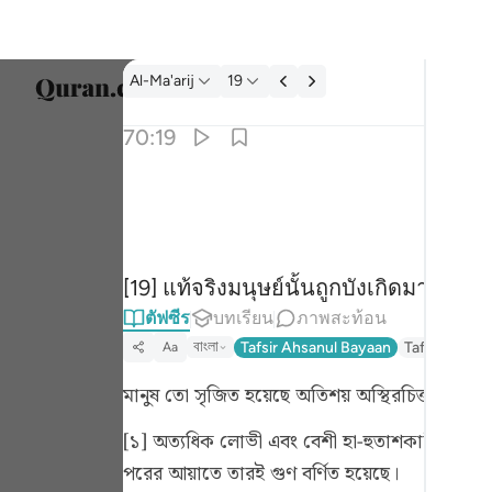
ตัฟซีร: Al-Ma'arij 70:19
Al-Ma'arij
19
เลือก
70:19
Englis
۞ ان الانسان خلق هلوعا ١٩
العربية
۞ إِنَّ ٱلْإِنسَـٰنَ خُلِقَ هَلُوعًا ١٩
বাংলা
[19] แท้จริงมนุษย์นั้นถูกบังเกิดมาเป็นค
ارسی
ตัฟซีร
บทเรียน
ภาพสะท้อน
França
বাংলা
Tafsir Ahsanul Bayaan
Tafsir Fathul
Aa
Indon
মানুষ তো সৃজিত হয়েছে অতিশয় অস্থিরচিত্তরূপে। [
Italia
[১] অত্যধিক লোভী এবং বেশী হা-হুতাশকারীকে هَلُوعٌ বলা হয়। কেননা, এমন ব্যক্তিই কৃপণ ও লোভী হয় এবং খুব বেশী হা-হুতাশ করে।
Dutch
পরের আয়াতে তারই গুণ বর্ণিত হয়েছে।