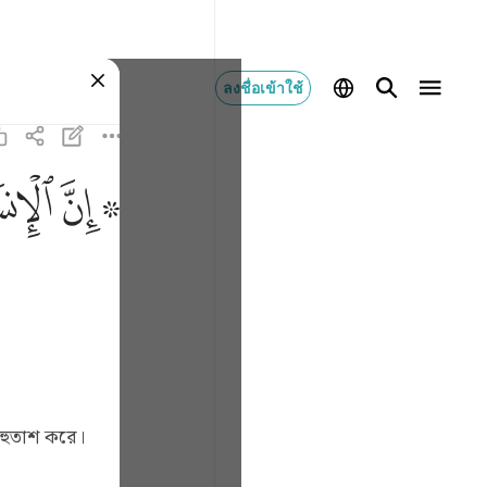
ลงชื่อเข้าใช้
ﱪ ﱫ
ﱬ