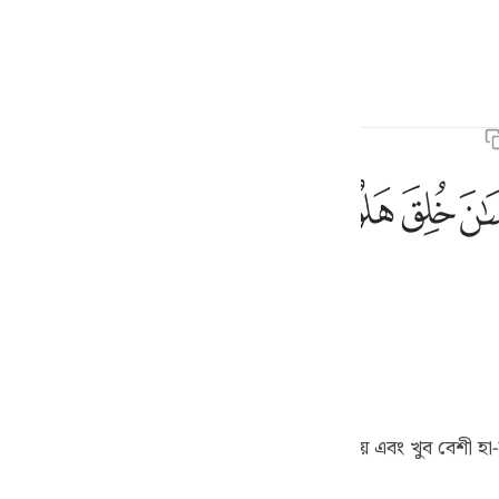
ภาษา
ลงชื่อเข้าใช้
h
ﱭ
ﱮ
ﱯ
นหวั่นไหว
ف
is
 Majid
Tafsir Abu Bakr Zakaria
Tafseer Ibn Kathir
esia
১]
no