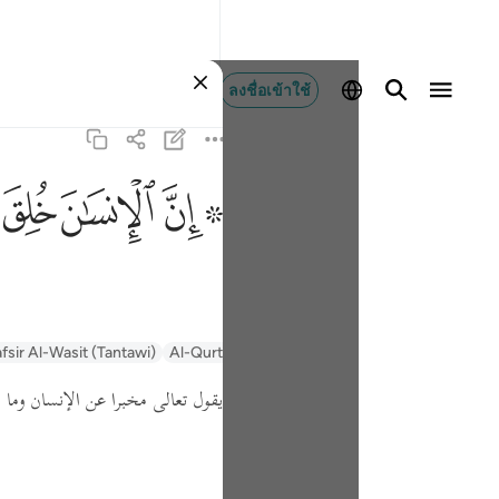
ลงชื่อเข้าใช้
ﱪ ﱫ
ﱬ
ﱭ
fsir Al-Wasit (Tantawi)
Al-Qurtubi
Tafsir Muyassar
السعدي Al-Sa'di
يقول تعالى مخبرا عن الإنسان وم :