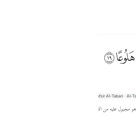
ภาษา
ลงชื่อเข้าใช้
h
ﱮ
ﱯ
คนหวั่นไหว
ف
is
n
Arabic Tanweer Tafseer
Tafseer Al-Baghawi
Tafsir Al-Tabari
Al-Ta
esia
ا هو مجبول عليه من الأخلاق الدنيئة
( إن الإنسان خلق هلوعا )
no