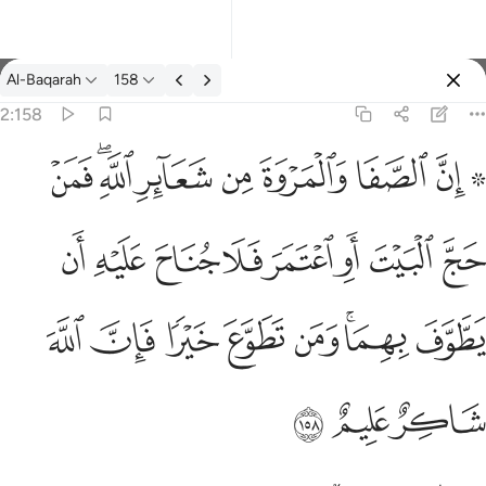
ตัฟซีร: Al-Baqarah 2:158
Al-Baqarah
158
ลงชื่อเข้าใช้
2:158
۞ ناح عليه ان يطوف بهما ومن تطوع خيرا فان الله شاكر عليم ١٥٨
ﱴ ﱵ
ﱶ
ﱷ
ﱸ
ﱹ
ﱺﱻ
ﱼ
۞ َيْهِ أَن يَطَّوَّفَ بِهِمَا ۚ وَمَن تَطَوَّعَ خَيْرًۭا فَإِنَّ ٱللَّهَ شَاكِرٌ عَلِيمٌ ١٥٨
ﱽ
ﱾ
ﱿ
ﲀ
ﲁ
ﲂ
ﲃ
ﲄ
ﲅ
ﲆﲇ
ﲈ
ﲉ
ﲊ
ﲋ
ﲌ
ﲍ
ﲎ
ﲏ