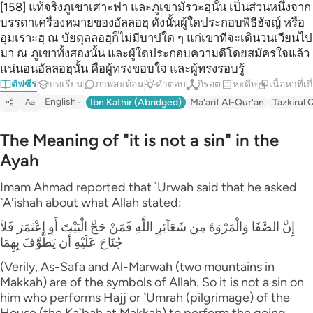
[158] แท้จริงภูเขาเศาะฟา และภูเขามัรวะฮฺนั้น เป็นส่วนหนึ่งจาก
บรรดาเครื่องหมายของอัลลอฮฺ ดังนั้นผู้ใดประกอบพิธีฮัจญ์ หรือ
อุมเราะฮฺ ณ บัยตุลลอฮฺก็ไม่มีบาปใด ๆ แก่เขาทีจะเดินวนเวียนไป
มา ณ ภูเขาทั้งสองนั้น และผู้ใดประกอบความดีโดยสมัครใจแล้ว
แน่นอนอัลลอฮฺนั้น คือผู้ทรงขอบใจ และผู้ทรงรอบรู้
ตัฟซีร
บทเรียน
ภาพสะท้อน
คำตอบ
กิรอต
หะดีษ
เนื้อหาที่เก
English
Ibn Kathir (Abridged)
Ma'arif Al-Qur'an
Tazkirul 
Aa
The Meaning of "it is not a sin" in the
Ayah
Imam Ahmad reported that `Urwah said that he asked
`A'ishah about what Allah stated:
إِنَّ الصَّفَا وَالْمَرْوَةَ مِن شَعَآئِرِ اللَّهِ فَمَنْ حَجَّ الْبَيْتَ أَوِ اعْتَمَرَ فَلاَ
جُنَاحَ عَلَيْهِ أَن يَطَّوَّفَ بِهِمَا
(Verily, As-Safa and Al-Marwah (two mountains in
Makkah) are of the symbols of Allah. So it is not a sin on
him who performs Hajj or `Umrah (pilgrimage) of the