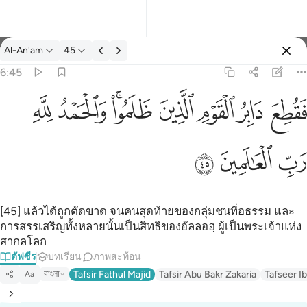
ตัฟซีร: Al-An'am 6:45
Al-An'am
45
ลงชื่อเข้าใช้
6:45
فقطع دابر القوم الذين ظلموا والحمد لله رب العالمين ٤٥
ﱁ
ﱂ
ﱃ
ﱄ
ﱅﱆ
ﱇ
ﱈ
َابِرُ ٱلْقَوْمِ ٱلَّذِينَ ظَلَمُوا۟ ۚ وَٱلْحَمْدُ لِلَّهِ رَبِّ ٱلْعَـٰلَمِينَ ٤٥
ﱉ
ﱊ
ﱋ
[45] แล้วได้ถูกตัดขาด จนคนสุดท้ายของกลุ่มชนที่อธรรม และ
การสรรเสริญทั้งหลายนั้นเป็นสิทธิของอัลลอฮฺ ผู้เป็นพระเจ้าแห่ง
สากลโลก
ตัฟซีร
บทเรียน
ภาพสะท้อน
বাংলা
Tafsir Fathul Majid
Tafsir Abu Bakr Zakaria
Tafseer Ib
Aa