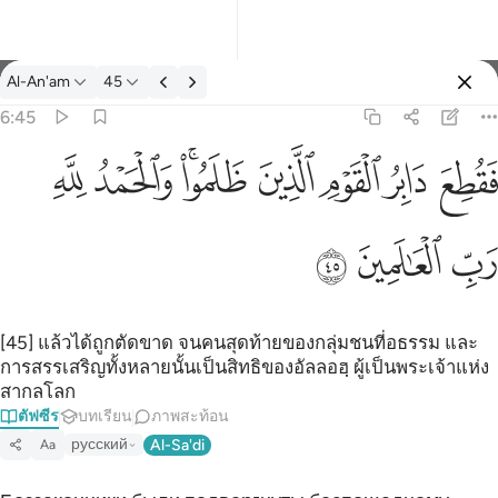
ตัฟซีร: Al-An'am 6:45
Al-An'am
45
ลงชื่อเข้าใช้
6:45
فقطع دابر القوم الذين ظلموا والحمد لله رب العالمين ٤٥
ﱁ
ﱂ
ﱃ
ﱄ
ﱅﱆ
ﱇ
ﱈ
َابِرُ ٱلْقَوْمِ ٱلَّذِينَ ظَلَمُوا۟ ۚ وَٱلْحَمْدُ لِلَّهِ رَبِّ ٱلْعَـٰلَمِينَ ٤٥
ﱉ
ﱊ
ﱋ
[45] แล้วได้ถูกตัดขาด จนคนสุดท้ายของกลุ่มชนที่อธรรม และ
การสรรเสริญทั้งหลายนั้นเป็นสิทธิของอัลลอฮฺ ผู้เป็นพระเจ้าแห่ง
สากลโลก
ตัฟซีร
บทเรียน
ภาพสะท้อน
русский
Al-Sa'di
Aa