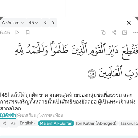
ตัฟซีร: Al-An'am 6:45
Al-An'am
45
ลงชื่อเข้าใช้
6:45
فقطع دابر القوم الذين ظلموا والحمد لله رب العالمين ٤٥
ﱁ
ﱂ
ﱃ
ﱄ
ﱅﱆ
ﱇ
ﱈ
َابِرُ ٱلْقَوْمِ ٱلَّذِينَ ظَلَمُوا۟ ۚ وَٱلْحَمْدُ لِلَّهِ رَبِّ ٱلْعَـٰلَمِينَ ٤٥
ﱉ
ﱊ
ﱋ
[45] แล้วได้ถูกตัดขาด จนคนสุดท้ายของกลุ่มชนที่อธรรม และ
การสรรเสริญทั้งหลายนั้นเป็นสิทธิของอัลลอฮฺ ผู้เป็นพระเจ้าแห่ง
สากลโลก
ตัฟซีร
บทเรียน
ภาพสะท้อน
English
Ma'arif Al-Qur'an
Ibn Kathir (Abridged)
Tazkirul 
Aa