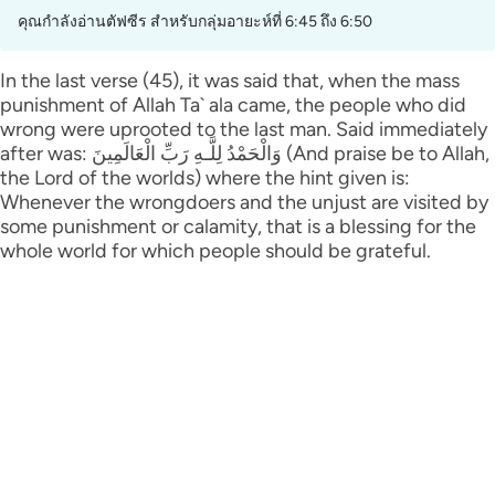
คุณกำลังอ่านตัฟซีร สำหรับกลุ่มอายะห์ที่ 6:45 ถึง 6:50
In the last verse (45), it was said that, when the mass
punishment of Allah Ta` ala came, the people who did
wrong were uprooted to the last man. Said immediately
after was: وَالْحَمْدُ لِلَّـهِ رَ‌بِّ الْعَالَمِينَ (And praise be to Allah,
the Lord of the worlds) where the hint given is:
Whenever the wrongdoers and the unjust are visited by
some punishment or calamity, that is a blessing for the
whole world for which people should be grateful.