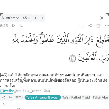
ตัฟซีร: Al-An'am 6:45
Al-An'am
45
ลงชื่อเข้าใช้
6:45
فقطع دابر القوم الذين ظلموا والحمد لله رب العالمين ٤٥
ﱁ
ﱂ
ﱃ
ﱄ
ﱅﱆ
ﱇ
ﱈ
َابِرُ ٱلْقَوْمِ ٱلَّذِينَ ظَلَمُوا۟ ۚ وَٱلْحَمْدُ لِلَّهِ رَبِّ ٱلْعَـٰلَمِينَ ٤٥
ﱉ
ﱊ
ﱋ
[45] แล้วได้ถูกตัดขาด จนคนสุดท้ายของกลุ่มชนที่อธรรม และ
การสรรเสริญทั้งหลายนั้นเป็นสิทธิของอัลลอฮฺ ผู้เป็นพระเจ้าแห่ง
สากลโลก
ตัฟซีร
บทเรียน
ภาพสะท้อน
বাংলা
Tafsir Ahsanul Bayaan
Tafsir Fathul Majid
Tafsir Abu
Aa