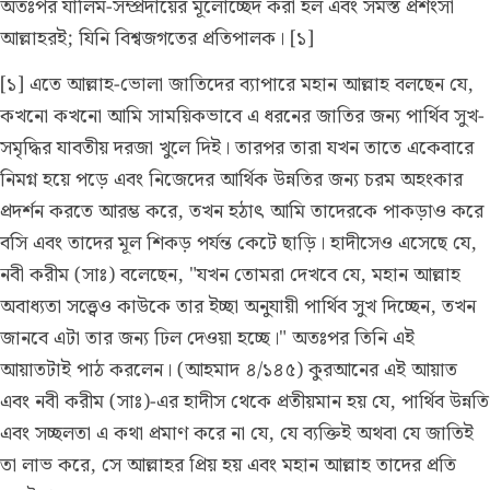
অতঃপর যালিম-সম্প্রদায়ের মূলোচ্ছেদ করা হল এবং সমস্ত প্রশংসা
আল্লাহরই; যিনি বিশ্বজগতের প্রতিপালক। [১]
[১] এতে আল্লাহ-ভোলা জাতিদের ব্যাপারে মহান আল্লাহ বলছেন যে,
কখনো কখনো আমি সাময়িকভাবে এ ধরনের জাতির জন্য পার্থিব সুখ-
সমৃদ্ধির যাবতীয় দরজা খুলে দিই। তারপর তারা যখন তাতে একেবারে
নিমগ্ন হয়ে পড়ে এবং নিজেদের আর্থিক উন্নতির জন্য চরম অহংকার
প্রদর্শন করতে আরম্ভ করে, তখন হঠাৎ আমি তাদেরকে পাকড়াও করে
বসি এবং তাদের মূল শিকড় পর্যন্ত কেটে ছাড়ি। হাদীসেও এসেছে যে,
নবী করীম (সাঃ) বলেছেন, "যখন তোমরা দেখবে যে, মহান আল্লাহ
অবাধ্যতা সত্ত্বেও কাউকে তার ইচ্ছা অনুযায়ী পার্থিব সুখ দিচ্ছেন, তখন
জানবে এটা তার জন্য ঢিল দেওয়া হচ্ছে।" অতঃপর তিনি এই
আয়াতটাই পাঠ করলেন।
(আহমাদ ৪/১৪৫)
কুরআনের এই আয়াত
এবং নবী করীম (সাঃ)-এর হাদীস থেকে প্রতীয়মান হয় যে, পার্থিব উন্নতি
এবং সচ্ছলতা এ কথা প্রমাণ করে না যে, যে ব্যক্তিই অথবা যে জাতিই
তা লাভ করে, সে আল্লাহর প্রিয় হয় এবং মহান আল্লাহ তাদের প্রতি