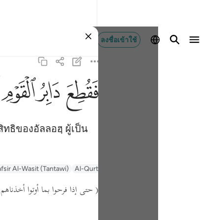
ลงชื่อเข้าใช้
ﱁ
ﱂ
ﱃ
ﱄ
ธิของอัลลอฮฺ ผู้เป็น
fsir Al-Wasit (Tantawi)
Al-Qurtubi
Tafsir Muyassar
السعدي Al-Sa'di
حتى إذا فرحوا بما أوتوا أخذناهم  )