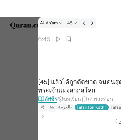
ตัฟซีร: Al-An'am 6:45
Al-An'am
45
เลือก
6:45
Englis
ﱋ
ابر القوم الذين ظلموا والحمد لله رب العالمين ٤٥
العربية
ينَ ظَلَمُوا۟ ۚ وَٱلْحَمْدُ لِلَّهِ رَبِّ ٱلْعَـٰلَمِينَ ٤٥
বাংলা
[45] แล้วได้ถูกตัดขาด จนคนสุดท้ายขอ
ارسی
พระเจ้าแห่งสากลโลก
França
ตัฟซีร
บทเรียน
ภาพสะท้อน
Indon
العربية
Tafsir Ibn Kathir
Tafseer Jalalay
Aa
Italia
( ب العالمين
Dutch