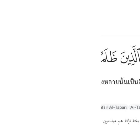
ภาษา
ลงชื่อเข้าใช้
h
ﱅﱆ
ﱇ
ﱈ
ﱉ
ﱊ
فقطع د
فَقُطِعَ دَابِرُ ٱلْقَوْمِ ٱلَّذِ
งกลุ่มชนที่อธรรม และการสรรเสริญทั้งหลายนั้นเป็นสิท
ف
is
esia
n
Arabic Tanweer Tafseer
Tafseer Al-Baghawi
Tafsir Al-Tabari
Al-Ta
no
( بغتة فإذا هم مبلسون
كما قال :
فقطع دابر القوم الذين ظلموا والحمد لله ر )