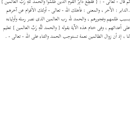
ثم قال - تعالى - : { فَقُطِعَ دَابِرُ القوم الذين ظَلَمُواْ والحمد للَّهِ رَبِّ العالمين }
.الدابر : الآخر ، والمعنى : فأهلك الله - تعالى - أولئك الأقوام عن آخرهم
بسبب ظلمهم وفجورهم ، والحمد لله رب العالمين الذى نصر رسله وأولياءه
على أعدائهم ، وفى ختام هذه الآية بقوله { والحمد للَّهِ رَبِّ العالمين } تعليم
لنا ، إذ أن زوال الظالمين نعمة تستوجب الحمد والثناء على الله - تعالى - .