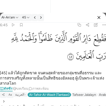
ตัฟซีร: Al-An'am 6:45
Al-An'am
45
ลงชื่อเข้าใช้
6:45
فقطع دابر القوم الذين ظلموا والحمد لله رب العالمين ٤٥
ﱁ
ﱂ
ﱃ
ﱄ
ﱅﱆ
ﱇ
ﱈ
َابِرُ ٱلْقَوْمِ ٱلَّذِينَ ظَلَمُوا۟ ۚ وَٱلْحَمْدُ لِلَّهِ رَبِّ ٱلْعَـٰلَمِينَ ٤٥
ﱉ
ﱊ
ﱋ
[45] แล้วได้ถูกตัดขาด จนคนสุดท้ายของกลุ่มชนที่อธรรม และ
การสรรเสริญทั้งหลายนั้นเป็นสิทธิของอัลลอฮฺ ผู้เป็นพระเจ้าแห่ง
สากลโลก
ตัฟซีร
บทเรียน
ภาพสะท้อน
العربية
Al-Tafsir Al-Wasit (Tantawi)
Tafseer Jalalayn
Arab
Aa