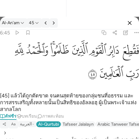
ตัฟซีร: Al-An'am 6:45
Al-An'am
45
ลงชื่อเข้าใช้
6:45
فقطع دابر القوم الذين ظلموا والحمد لله رب العالمين ٤٥
ﱁ
ﱂ
ﱃ
ﱄ
ﱅﱆ
ﱇ
ﱈ
َابِرُ ٱلْقَوْمِ ٱلَّذِينَ ظَلَمُوا۟ ۚ وَٱلْحَمْدُ لِلَّهِ رَبِّ ٱلْعَـٰلَمِينَ ٤٥
ﱉ
ﱊ
ﱋ
[45] แล้วได้ถูกตัดขาด จนคนสุดท้ายของกลุ่มชนที่อธรรม และ
การสรรเสริญทั้งหลายนั้นเป็นสิทธิของอัลลอฮฺ ผู้เป็นพระเจ้าแห่ง
สากลโลก
ตัฟซีร
บทเรียน
ภาพสะท้อน
العربية
Al-Qurtubi
Tafseer Jalalayn
Arabic Tanweer Tafs
Aa