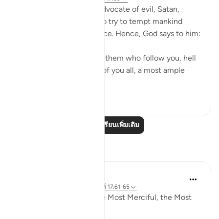
It is God's will that the advocate of evil, Satan,
should have his respite to try to tempt mankind
away from divine guidance. Hence, God says to him:
"Begone! As for those of them who follow you, hell
will be the recompense of you all, a most ample
recompens...
ดูเพิ่มเติม
0
0
อ่านบทเรียนเพิ่มเติม
การสะท้อน
Razia Zahra
33 สัปดาห์ที่ผ่านมา
·
อ้างอิง
อายะห์ 17:61-65
In the Name of Allah, the Most Merciful, the Most
Merciful,