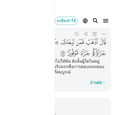
قال اذهب فمن تبعك
ลงชื่อเข้าใช้
Al-Isra
17:63
17:63
ﲓ
ﲔ
ﲕ
ﲖ
ﲗ
ﲘ
ﲙ
ﲚ
ﲛ
ﲜ
ﲝ
[63] พระองค์ตรัสว่า เจ้าจงไปให้พ้น ดังนั้นผู้ใดในหมู่
พวกเขาปฏิบัติตามเจ้า แท้จริงนรกคือการตอบแทนของ
พวกเจ้า เป็นการตอบแทนที่สมบูรณ์
ทีละคำ
อ่านต่อ
อ่านในบริบท
บท 17, หน้าหนังสือ 288, จุซ 15