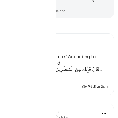
คุ้มครอง
-
Society of Institutes and Universities
อ่านตัฟซีร์
Ibn Kathir (Abridged)
اذْهَبْ
`(Go,) I will give you respite.' According to
another Ayah (Allah) said:
قَالَ فَإِنَّكَ مِنَ الْمُنظَرِينَ - إِلَى يَوْمِ الْوَقْتِ الْمَعْلُوم
…
อ่านเพิ่มเติม
ตัฟซีร์เพิ่มเติม
บทเรียน
In the Shade of the Quran
31 สัปดาห์ที่ผ่านมา
·
อ้างอิง
อายะห์ 17:63