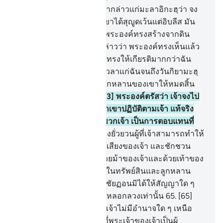
61
.
[61] และจงรำลึกเมื่อเรากล่าวแก่มะลาอิกะฮฺว่า จง
สุญูดต่ออาดัม ดังนั้นพวกเขาได้สุญูดเว้นแต่อิบลีส มัน
กล่าวว่า ฉันจะสุญูดต่อผู้ที่พระองค์ทรงสร้างจากดิน
กระนั้นหรือ
62
.
[62] มันกล่าวว่า พระองค์ทรงเห็นแล้ว
มิใช่หรือ เขาผู้นี้ที่พระองค์ทรงให้เกียรติมากกว่าฉัน
หากพระองค์โปรดประวิงเวลาแก่ฉันจนถึงวันกิยามะฮฺ
แน่นอนฉันจะทำลายล้างลูกหลานของเขาให้หมดสิ้น
เว้นแต่เพียงเล็กน้อย
63
.
[63] พระองค์ตรัสว่า เจ้าจงไป
ให้พ้น ดังนั้นผู้ใดในหมู่พวกเขาปฏิบัติตามเจ้า แท้จริง
นรกคือการตอบแทนของพวกเจ้า เป็นการตอบแทนที่
สมบูรณ์
64
.
[64] และเจ้าจงยั่วยวนผู้ที่เจ้าสามารถทำให้
เขาหลงในหมู่พวกเขาด้วยเสียงของเจ้า และชักชวน
พวกเขาให้เห็นพ้องด้วย ด้วยม้าของเจ้าและด้วยเท้าของ
เจ้า และจงร่วมกับพวกเขาในทรัพย์สินและลูกหลาน
และจงสัญญาพวกเขาและชัยฏอนมิได้ให้สัญญาใด ๆ
แก่พวกเขา เว้นแต่เป็นการหลอกลวงเท่านั้น
65
.
[65]
แท้จริงปวงบ่าวของข้านั้น เจ้าไม่มีอำนาจใด ๆ เหนือ
พวกเขา และพอเพียงแล้วที่พระเจ้าของเจ้าเป็นผู้