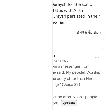
The Contempt of the Quraysh for the son of
Maryam, and His true Status with Allah
Allah tells us how the Quraysh persisted in their
disbelief and stub
…
อ่านเพิ่มเติม
ตัฟซีร์เพิ่มเติม
บทเรียน
In the Shade of the Quran
31 สัปดาห์ที่ผ่านมา
·
อ้างอิง
อายะห์ 43:64-65
"And We sent forth to them a messenger from
among themselves, and he said: My people! Worship
God alone, for you have no deity other than Him.
Will you not be God-fearing?" (Verse 32)
God raised another generation after Noah's people
and sent them a messenger...
ดูเพิ่มเติม