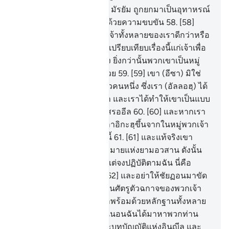
57
.
[57] และเมื่ออีซา อิบนฺ มัรยัม ถูกยกมาเป็นอุทาหรณ์
ดูซิหมู่ชนของเจ้าก็โห่ร้องด้วยความขบขัน
58
.
[58]
และพวกเขากล่าวว่า พระเจ้าทั้งหลายของเราดีกว่าหรือ
ว่าเขา (อีซา) พวกเขามิได้เปรียบเทียบเรื่องนี้แก่เจ้าเพื่อ
อื่นใด นอกจากการโต้เถียง ยิ่งกว่านั้นพวกเขาเป็นหมู่
ชนที่ชอบการโต้เถียงอีกด้วย
59
.
[59] เขา (อีซา) มิใช่
ใครคนอื่นนอกจากเป็นบ่าวคนหนึ่ง ซึ่งเรา (อัลลอฮฺ) ได้
ให้ความโปรดปรานแก่เขา และเราได้ทำให้เขาเป็นแบบ
อย่างที่ดีแก่วงศ์วานของอิสรออีล
60
.
[60] และหากเรา
ประสงค์เราจะตั้งให้มี มะลาอิกะฮฺขึ้นจากในหมู่พวกเจ้า
ให้เป็นผู้สืบช่วงในแผ่นดินนี้
61
.
[61] และแท้จริงเขา
(อีซา) แน่นอนเป็นเครื่องหมายแห่งยามอวสาน ดังนั้น
เจ้าอย่าได้สงสัยในเรื่องนี้ แต่จงปฏิบัติตามฉัน นี่คือ
แนวทางอันเที่ยงตรง
62
.
[62] และอย่าให้ชัยฏอนมาขัด
ขวางพวกเจ้า แท้จริงมันเป็นศัตรูตัวฉกาจของพวกเจ้า
63
.
[63] และเมื่ออีซาได้มาพร้อมด้วยหลักฐานทั้งหลาย
อันชัดแจ้ง เขากล่าวว่า แน่นอนฉันได้มาหาพวกท่าน
พร้อมด้วยการเป็นนะบีและบทบัญญัติแห่งอินญีล และ