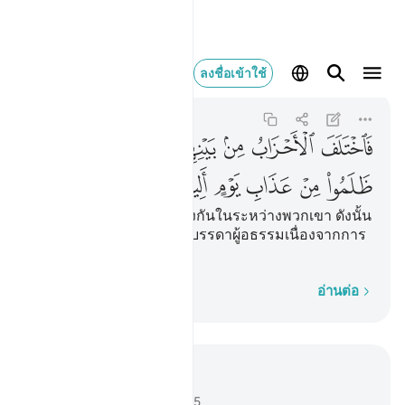
فاختلف الاحزاب من بينهم 
ลงชื่อเข้าใช้
Az-Zukhruf
43:65
43:65
ﱴ
ﱵ
ﱶ
ﱷﱸ
ﱹ
ﱺ
ﱻ
ﱼ
ﱽ
ﱾ
ﱿ
ﲀ
[65] นิกายต่าง ๆ ได้ขัดแย้งกันในระหว่างพวกเขา ดังนั้น
ความหายนะจงประสบแด่บรรดาผู้อธรรมเนื่องจากการ
ลงโทษแห่งวันอันเจ็บปวด
ทีละคำ
อ่านต่อ
อ่านในบริบท
บท 43, หน้าหนังสือ 494, จุซ 25