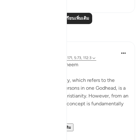
0
0
อ่านบทเรียนเพิ่มเติม
การสะท้อน
L Ahmad
3 ปีที่แล้ว
·
อ้างอิง
อายะห์ 43:65, 4:171, 5:73, 112:3
Bismillahir Rahman ArRaheem
The concept of the Trinity, which refers to the
belief in three distinct persons in one Godhead, is a
fundamental tenet of Christianity. However, from an
Islamic perspective, this concept is fundamentally
flawed.
Muslims believe ...
ดูเพิ่มเติม
9
5