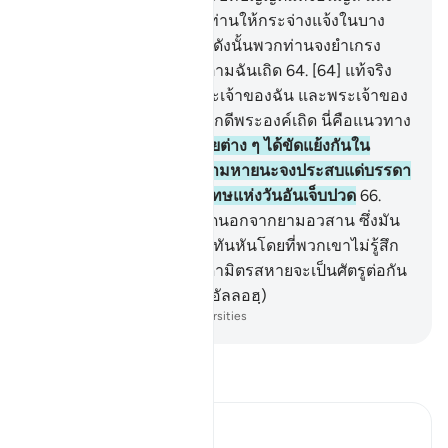
เพื่อฉันจะได้ชี้แจงแก่พวกท่านให้กระจ่างแจ้งในบาง
เรื่องที่พวกท่านขัดแย้งกัน ดังนั้นพวกท่านจงยำเกรง
อัลลอฮฺ และเชื่อฟังปฏิบัติตามฉันเถิด
64
.
[64] แท้จริง
อัลลอฮ์นั้น พระองค์คือพระเจ้าของฉัน และพระเจ้าของ
พวกท่าน ดังนั้นจงเคารพภักดีพระองค์เถิด นี่คือแนวทาง
อันเที่ยงตรง
65
.
[65] นิกายต่าง ๆ ได้ขัดแย้งกันใน
ระหว่างพวกเขา ดังนั้นความหายนะจงประสบแด่บรรดา
ผู้อธรรมเนื่องจากการลงโทษแห่งวันอันเจ็บปวด
66
.
[66] พวกเขามิได้คอยสิ่งใดนอกจากยามอวสาน ซึ่งมัน
จะมาหาพวกเขาอย่างกระทันหันโดยที่พวกเขาไม่รู้สึก
ตัว
67
.
[67] ในวันนั้นบรรดามิตรสหายจะเป็นศัตรูต่อกัน
นอกจากบรรดาผู้ยำเกรง (อัลลอฮฺ)
-
Society of Institutes and Universities
อ่านตัฟซีร์
Ibn Kathir (Abridged)