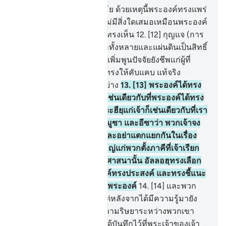
จากปศุสัตว์ทรงให้มีคู่ผัวเมีย ด้วยเหตุนี้พระองค์ทรงแพร่
พันธุ์พวกเจ้าให้มากมาย ไม่มีสิ่งใดเสมอเหมือนพระองค์
และพระองค์ผู้ทรงได้ยิน ผู้ทรงเห็น
12
.
[12] กุญแจ (การ
ควบคุมกิจการ) แห่งชั้นฟ้าทั้งหลายและแผ่นดินเป็นสิทธิ์
ของพระองค์ พระองค์ทรงเพิ่มพูนปัจจัยยังชีพแก่ผู้ที่
พระองค์ทรงประสงค์และทรงให้คับแคบ แท้จริง
พระองค์ทรงรอบรู้ทุกสิ่งอย่าง
13
.
[13] พระองค์ได้ทรง
กำหนดศาสนาแก่พวกเจ้าเช่นเดียวกับที่พระองค์ได้ทรง
บัญชาแก่นูหฺ และที่เราได้วะฮียฺแก่เจ้าก็เช่นเดียวกับที่เรา
ได้บัญชาแก่อิบรอฮีม และมูซา และอีซาว่า พวกเจ้าจง
ดำรงศาสนาไว้ให้มั่นคง และอย่าแตกแยกกันในเรื่อง
ของศาสนา แต่เป็นเรื่องใหญ่แก่พวกตั้งภาคีที่เจ้าเรียก
ร้อง เชิญชวนพวกเขาไปสู่ศาสนานั้น อัลลอฮฺทรงเลือก
สำหรับพระองค์ผู้ที่พระองค์ทรงประสงค์ และทรงชี้แนะ
ทางสู่พระองค์ผู้ที่ผินหน้าสู่พระองค์
14
.
[14] และพวก
เขามิได้แตกแยกกัน เว้นแต่หลังจากได้มีความรู้มายัง
พวกเขาแล้ว ทั้งนี้เพราะความริษยาระหว่างพวกเขา
กันเอง และหากมิใช่ลิขิตได้บันทึกไว้ที่พระเจ้าของเจ้า