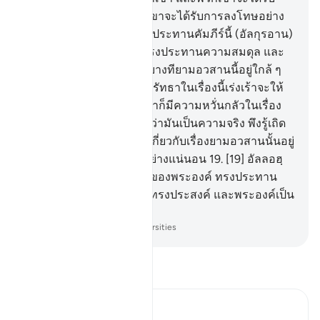
ความกริ้วโกรธ และพวกเขาจะได้รับการลงโทษอย่าง
สาหัส
17
.
[17] อัลลอฮ์คือผู้ประทานคัมภีร์นี้ (อัลกุรอาน)
ลงมาด้วยความจริงและทรงประทานความสมดุล และ
อะไรเล่าจะทำให้เจ้ารู้ได้ บางทียามอวสานนี้อยู่ใกล้ ๆ
นี่เอง
18
.
[18] บรรดาผู้ไม่ศรัทธาในเรื่องนี้เร่งเร้าจะให้
เกิดขึ้น ส่วนบรรดาผู้ศรัทธาก็มีความหวั่นกลัวในเรื่อง
ยามอวสาน และพวกเขารู้ว่ามันเป็นความจริง พึงรู้เถิด
ว่าแท้จริงบรรดาผู้โต้เถียงเกี่ยวกับเรื่องยามอวสานนั้นอยู่
ในการหลงผิดอันไกลลิบอย่างแน่นอน
19
.
[19] อัลลอฮฺ
เป็นผู้ทรงเอ็นดูต่อปวงบ่าวของพระองค์ ทรงประทาน
ปัจจัยยังชีพแก่ผู้ที่พระองค์ทรงประสงค์ และพระองค์เป็น
ผู้ทรงพลัง ผู้ทรงอำนาจ
-
Society of Institutes and Universities
อ่านตัฟซีร์
Ibn Kathir (Abridged)