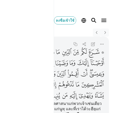
ลงชื่อเข้าใช้
Switch Quran.com to
English
شرع لكم من الدين ما وصى 
Ash-Shuraa
42:13
42:13
ﱨ ﱩ
ﱪ
ﱫ
ﱬ
ﱭ
ﱮ
ﱯ
ﱰ
ﱱ
ﱲ
ﱳ
ﱴ
ﱵ
ﱶ
ﱷ
ﱸ
ﱹﱺ
ﱻ
ﱼ
ﱽ
ﱾ
ﱿ
ﲀﲁ
ﲂ
ﲃ
ﲄ
ﲅ
ﲆ
ﲇﲈ
ﲉ
ﲊ
ﲋ
ﲌ
ﲍ
ﲎ
ﲏ
ﲐ
ﲑ
ﲒ
[13] พระองค์ได้ทรงกำหนดศาสนาแก่พวกเจ้าเช่นเดียว
กับที่พระองค์ได้ทรงบัญชาแก่นูหฺ และที่เราได้วะฮียฺแก่