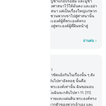
เจ้าก็เช่นเดียวกับที่เราได้บัญชาแก่อิบรอฮีม และมูซา
และอีซาว่า พวกเจ้าจงดำรงศาสนาไว้ให้มั่นคง และอย่า
แตกแยกกันในเรื่องของศาสนา แต่เป็นเรื่องใหญ่แก่พวก
ตั้งภาคีที่เจ้าเรียกร้อง เชิญชวนพวกเขาไปสู่ศาสนานั้น
อัลลอฮฺทรงเลือกสำหรับพระองค์ผู้ที่พระองค์ทรง
ประสงค์ และทรงชี้แนะทางสู่พระองค์ผู้ที่ผินหน้าสู่
พระองค์
ทีละคำ
อ่านต่อ
อ่านในบริบท
บท 42, หน้าหนังสือ 484, จุซ 25
10
.
[10] และอันใดที่พวกเจ้าขัดแย้งกันในเรื่องนั้น ๆ ดัง
นั้นการชี้ขาดตัดสินย่อมกลับไปหาอัลลอฮฺ นั้นคือ
อัลลอฮฺพระเจ้าของฉัน แด่พระองค์เท่านั้น ฉันขอมอบ
หมายและยังพระองค์เท่านั้นฉันจะกลับไปหา
11
.
[11]
พระผู้ทรงสร้างชั้นฟ้าทั้งหลายและแผ่นดิน พระองค์ทรง
ทำให้มีคู่ครองแก่พวกเจ้าจากตัวของพวกเจ้าเอง และ