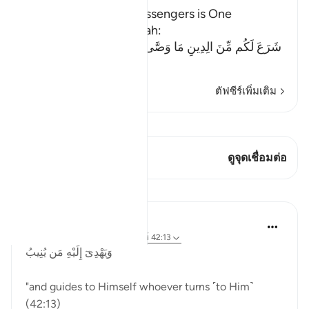
The Religion of the Messengers is One
Allah says to this Ummah:
شَرَعَ لَكُم مِّنَ الِدِينِ مَا وَصَّى بِهِ نُوحاً وَالَّذِى أَوْحَيْنَآ إِلَيْكَ
(He (Al
…
อ่านเพิ่มเติม
ตัฟซีร์เพิ่มเติม
ดู Qiraat
บทกวีนี้มี 1 จุดเชื่อมต่อ
ดูจุดเชื่อมต่อ
การสะท้อน
Hammad Fahim
27 สัปดาห์ที่ผ่านมา
·
อ้างอิง
อายะห์ 42:13
وَيَهْدِىٓ إِلَيْهِ مَن يُنِيبُ
"and guides to Himself whoever turns ˹to Him˺
(42:13)