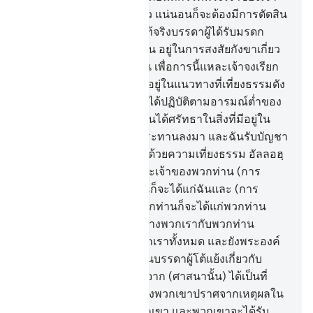
จนถึงวาระที่กำหนดไว้แล้ว แน่นอนก็จะต้องมีการตัดสิน
ในระหว่างพวกเขา และแท้จริงบรรดาผู้ได้รับมรดก
คัมภีร์นี้หลังจากพวกเขานั้น อยู่ในการสงสัยกังขาเกี่ยว
กับคัมภีร์นั้น
15
.
[15] ดังนั้น เพื่อการนี้แหละเจ้าจงเรียก
ร้องเชิญชวนและดำรงมั่นอยู่ในแนวทางที่เที่ยงธรรมดัง
ที่เจ้าได้รับบัญชา และอย่าได้ปฏิบัติตามอารมณ์ต่ำของ
พวกเขา และจงกล่าวว่า ฉันได้ศรัทธาในสิ่งที่มีอยู่ใน
คัมภีร์ตามที่อัลลอฮฺทรงประทานลงมา และฉันรับบัญชา
ให้ตัดสินระหว่างพวกท่านด้วยความเที่ยงธรรม อัลลอฮฺ
คือ พระเจ้าของฉันและพระเจ้าของพวกท่าน (การ
ตอบแทน) การงานของฉันก็จะได้แก่ฉันและ (การ
ตอบแทน) การงานของพวกท่านก็จะได้แก่พวกท่าน
ไม่มีการโต้แย้งใด ๆ ระหว่างพวกเรากับพวกท่าน
อัลลอฮฺจะทรงรวบรวมพวกเราทั้งหมด และยังพระองค์
คือการกลับไป
16
.
[16] ส่วนบรรดาผู้โต้แย้งเกี่ยวกับ
(ศาสนาของ) อัลลอฮฺหลังจาก (ศาสนานั้น) ได้เป็นที่
ยอมรับแล้ว การโต้แย้งของพวกเขาปราศจากเหตุผลใน
ทัศนะของพระเจ้าของพวกเขา และพวกเขาจะได้รับ