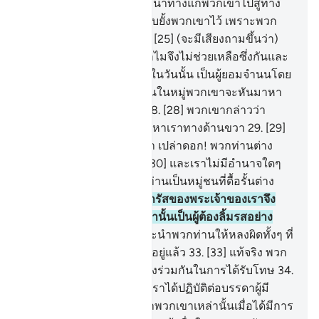
อื่นจากอัลลอฮฺ แล้วจงแนะนำทางแก่พวกเขาไปสู่ทาง
แห่งนรก
24
.
[24] และจงยับยั้งพวกเขาไว้ เพราะพวก
เขาจะต้องถูกสอบสวน
25
.
[25] (จะมีเสียงถามขึ้นว่า)
เกิดอะไรขึ้นแก่พวกเจ้า ทำไมจึงไม่ช่วยเหลือซึ่งกันและ
กัน
26
.
[26] แต่ว่าพวกเขาในวันนั้น เป็นผู้ยอมจำนนโดย
สิ้นเชิง
27
.
[27] และบางคนในหมู่พวกเขาจะหันมาหา
กัน ไต่ถามซึ่งกันและกัน
28
.
[28] พวกเขากล่าวว่า
แท้จริงพวกท่านเคยเข้ามาหาเราทางด้านขวา
29
.
[29]
พวกเขา (หัวหน้า) กล่าวว่า เปล่าดอก! พวกท่านต่าง
หากที่ไม่ยอมศรัทธา
30
.
[30] และเราไม่มีอำนาจใดๆ
เหนือพวกท่าน แต่ว่าพวกท่านเป็นหมู่ชนที่ดื้อรั้นต่าง
หาก
31
.
[31] ดังนั้น พระดำรัสของพระเจ้าของเราจึง
คู่ควรแก่เราแล้ว แท้จริงเรานั้นเป็นผู้ต้องลิ้มรสอย่าง
แน่นอน
32
.
[32] เราได้แนะนำพวกท่านให้หลงผิดทั้งๆ ที่
ความจริงพวกเราก็หลงผิดอยู่แล้ว
33
.
[33] แท้จริง พวก
เขาในวันนั้นย่อมมีส่วนแบ่งร่วมกันในการได้รับโทษ
34
.
[34] แท้จริงเช่นนั้นแหละ เราได้ปฏิบัติต่อบรรดาผู้มี
ความผิด
35
.
[35] เพราะว่าพวกเขาเหล่านั้นเมื่อได้มีการ