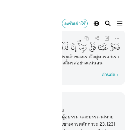
فحق علينا قول ربنا انا ل
ลงชื่อเข้าใช้
As-Saffat
37:31
37:31
ﱪ
ﱫ
ﱬ
ﱭﱮ
ﱯ
ﱰ
ﱱ
[31] ดังนั้น พระดำรัสของพระเจ้าของเราจึงคู่ควรแก่เรา
แล้ว แท้จริงเรานั้นเป็นผู้ต้องลิ้มรสอย่างแน่นอน
ทีละคำ
อ่านต่อ
อ่านในบริบท
บท 37, หน้าหนังสือ 447, จุซ 23
22
.
[22] จงรวบรวมบรรดาผู้อธรรม และบรรดาสหาย
ของพวกเขา และสิ่งที่พวกเขาเคารพสักการะ
23
.
[23]