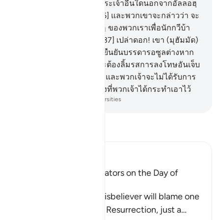
กล่าวแก่พวกเขาว่า ไม่มีพระเจ้าอื่นใดนอกจากอัลลอฮฺ
พวกเขาก็หยิ่งผยอง
36
.
[36] และพวกเขาจะกล่าวว่า จะ
ให้เราทอดทิ้งพระเจ้าต่างๆ ของพวกเราเพื่อนักกวีบ้า
คนหนึ่งกระนั้นหรือ?
37
.
[37] เปล่าดอก! เขา (มุฮัมมัด)
ได้นำสัจธรรมมา และเพื่อยืนยันบรรดารอซูลต่างหาก
38
.
[38] แท้จริง พวกเจ้าจะต้องลิ้มรสการลงโทษอันเจ็บ
ปวดอย่างแน่นอน
39
.
[39] และพวกเจ้าจะไม่ได้รับการ
ตอบแทนอื่นใด นอกจากสิ่งที่พวกเจ้าได้กระทำเอาไว้
-
Society of Institutes and Universities
อ่านตัฟซีร์
Ibn Kathir (Abridged)
The arguing of the Idolators on the Day of
Resurrection
Allah tells us that the disbeliever will blame one
another in the arena of Resurrection, just a
…