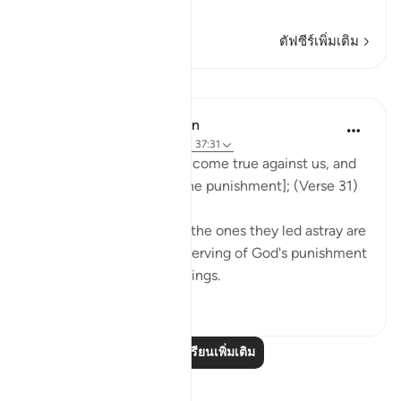
อ่านเพิ่มเติม
ตัฟซีร์เพิ่มเติม
บทเรียน
In the Shade of the Quran
31 สัปดาห์ที่ผ่านมา
·
อ้างอิง
อายะห์ 37:31
Now our Lord's word has come true against us, and
we are bound to taste [the punishment]; (Verse 31)
Both the misleaders and the ones they led astray are
in the same position, deserving of God's punishment
for not heeding the warnings.
0
0
อ่านบทเรียนเพิ่มเติม