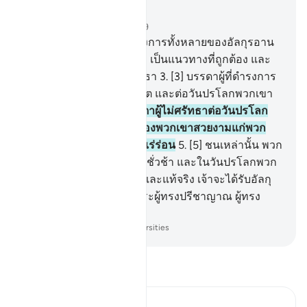
อ่านในบริบท
บท 27, หน้าหนังสือ 377, จุซ 19
1
.
[1] ฏอ ซีน เหล่านี้คือโองการทั้งหลายของอัลกุรอาน
และคัมภีร์อันชัดแจ้ง
2
.
[2] เป็นแนวทางที่ถูกต้อง และ
ข่าวดีสำหรับบรรดาผู้ศรัทธา
3
.
[3] บรรดาผู้ที่ดำรงการ
ละหมาดและบริจาคซะกาต และต่อวันปรโลกพวกเขา
เชื่อมั่น
4
.
[4] แท้จริงบรรดาผู้ไม่ศรัทธาต่อวันปรโลก
นั้น เราได้ทำให้การงานของพวกเขาสวยงามแก่พวก
เขา ดังนั้นพวกเขาจะระเหเร่ร่อน
5
.
[5] ชนเหล่านั้น พวก
เขาจะได้รับการลงโทษอันชั่วช้า และในวันปรโลกพวก
เขาเป็นผู้ขาดทุนยิ่ง
6
.
[6] และแท้จริง เจ้าจะได้รับอัลกุ
รอานอย่างแน่นอน จากพระผู้ทรงปรีชาญาณ ผู้ทรง
รอบรู้
-
Society of Institutes and Universities
อ่านตัฟซีร์