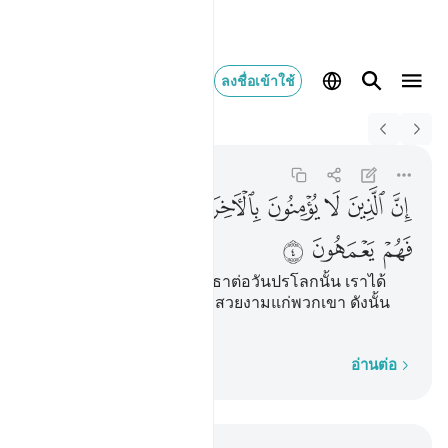
ลงชื่อเข้าใช้
Switch Quran.com to
English
ان الذين لا يومنون با
An-Naml
27:4
27:4
ﱗ
ﱘ
ﱙ
ﱚ
ﱛ
ﱜ
ﱝ
ﱞ
ﱟ
ﱠ
ﱡ
[4] แท้จริงบรรดาผู้ไม่ศรัทธาต่อวันปรโลกนั้น เราได้
ทำให้การงานของพวกเขาสวยงามแก่พวกเขา ดังนั้น
พวกเขาจะระเหเร่ร่อน
ทีละคำ
อ่านต่อ