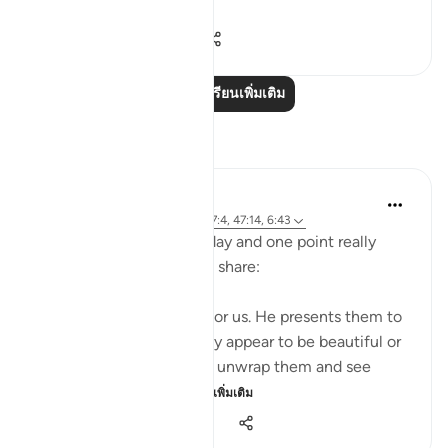
hearts ...
ดูเพิ่มเติม
1
0
126
อ่านบทเรียนเพิ่มเติม
การสะท้อน
A Siddiqui
5 ปีที่แล้ว
·
อ้างอิง
อายะห์ 4:120, 27:4, 47:14, 6:43
I listened to a lecture today and one point really
stood out, so I wanted to share:
Shaytan gift-wraps sins for us. He presents them to
us in such a way that they appear to be beautiful or
good. But it is upon us to unwrap them and see
them for what they tr...
ดูเพิ่มเติม
39
12
1,049