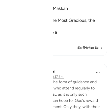
Ibn Kathir (Abridged)
Which was revealed in Makkah
بِسْمِ اللَّهِ الرَّحْمَـنِ الرَّحِيمِ
In the Name of Allah, the Most Gracious, the
Most Merciful.
The Qur'an is Guidance a
…
อ่านเพิ่มเติม
ตัฟซีร์เพิ่มเติม
บทเรียน
In the Shade of the Quran
32 สัปดาห์ที่ผ่านมา
·
อ้างอิง
อายะห์ 27:4
The believers' reward in the form of guidance and
joyful tidings is for those who attend regularly to
prayers and pay their zakat, as it is only such
obedient believers who can hope for God's reward
yet still dread His punishment. Only they, with their