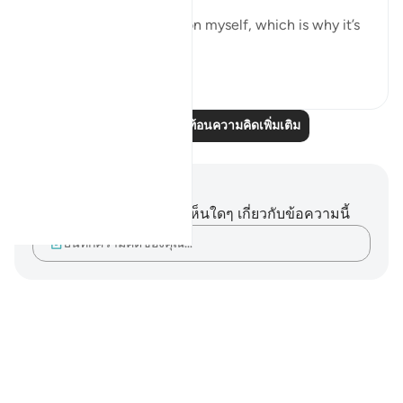
I suffer from this affliction myself, which is why it’s
important for...
ดูเพิ่มเติม
10
1
อ่านบทความสะท้อนความคิดเพิ่มเติม
บันทึกและข้อคิด
คุณไม่มีบันทึกหรือข้อคิดเห็นใดๆ เกี่ยวกับข้อความนี้
บันทึกความคิดของคุณ…