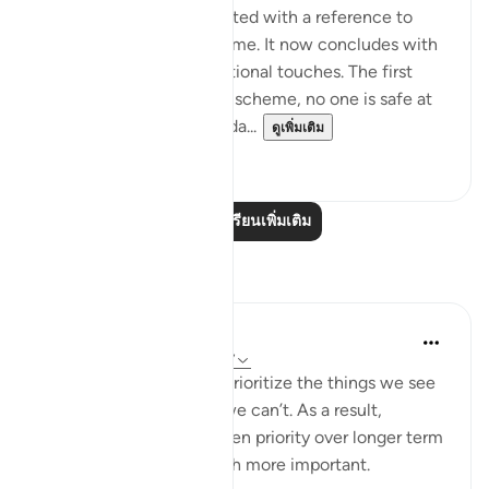
The present passage started with a reference to
those who plot and scheme. It now concludes with
two highly charged emotional touches. The first
warns that against God's scheme, no one is safe at
any time of the night or da...
ดูเพิ่มเติม
0
0
อ่านบทเรียนเพิ่มเติม
การสะท้อน
Yazin
6 ปีที่แล้ว
·
อ้างอิง
อายะห์ 16:43-47
As humans, we tend to prioritize the things we see
and feel, over the stuff we can’t. As a result,
immediate needs are given priority over longer term
ones — even those much more important.