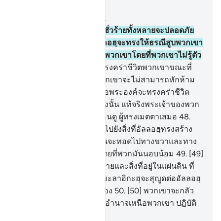
อ่านในบริบท
บท 16, หน้าหนังสือ 272, จุซ 14
45
.
[45] บรรดาผู้วางแผนชั่วร้ายทั้งหลายจะปลอดภัย
กระนั้นหรือ จากการที่อัลลอฮฺจะทรงให้ธรณีสูบพวกเขา
หรือการลงโทษที่จะมาหาพวกเขาโดยที่พวกเขาไม่รู้ตัว
46
.
[46] หรือพระองค์จะทรงคร่าชีวิตพวกเขาขณะที่
พวกเขาเดินทาง ดังนั้น พวกเขาจะไม่สามารถหักห้าม
(พระองค์) ได้
47
.
[47] หรือพระองค์จะทรงคร่าชีวิต
พวกเขาให้ตายทีละน้อย ดังนั้น แท้จริงพระเจ้าของพวก
เจ้านั้น แน่นอนเป็นผู้ทรงเอ็นดู ผู้ทรงเมตตาเสมอ
48
.
[48] และพวกเขามิได้มองไปยังสิ่งที่อัลลอฮฺทรงสร้าง
บ้างดอกหรือว่า เงาของมันจะทอดไปทางขวาและทาง
ซ้าย เพื่อสุญูดต่ออัลลอฮฺโดยที่พวกมันนอบน้อม
49
.
[49]
และสิงที่อยู่ในชั้นฟ้าทั้งหลายและสิ่งที่อยู่ในแผ่นดิน ที่
เป็นสัตว์โลกทั้งหลายและมะลาอิกะฮฺจะสุญูดต่ออัลลอฮฺ
โดยที่พวกมันจะไม่หยิ่งผยอง
50
.
[50] พวกเขาจะกลัว
พระเจ้าของพวกเขา ผู้ทรงอำนาจเหนือพวกเขา ปฏิบัติ
ตามสิ่งที่พวกเขาถูกบัญชา