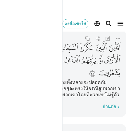
افامن الذين مكروا ال
ลงชื่อเข้าใช้
An-Nahl
16:45
16:45
ﱠ
ﱡ
ﱢ
ﱣ
ﱤ
ﱥ
ﱦ
ﱧ
ﱨ
ﱩ
ﱪ
ﱫ
ﱬ
ﱭ
ﱮ
ﱯ
ﱰ
[45] บรรดาผู้วางแผนชั่วร้ายทั้งหลายจะปลอดภัย
กระนั้นหรือ จากการที่อัลลอฮฺจะทรงให้ธรณีสูบพวกเขา
หรือการลงโทษที่จะมาหาพวกเขาโดยที่พวกเขาไม่รู้ตัว
ทีละคำ
อ่านต่อ