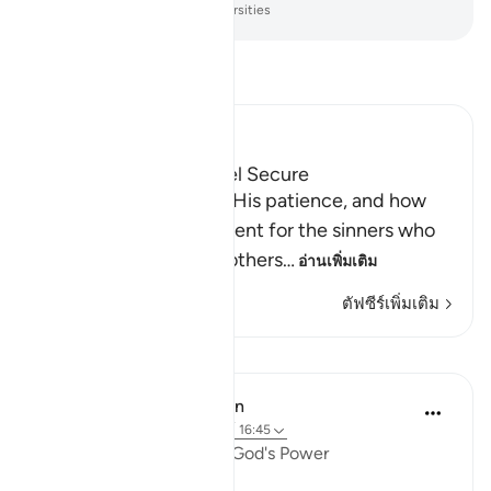
-
Society of Institutes and Universities
อ่านตัฟซีร์
Ibn Kathir (Abridged)
How the Guilty can feel Secure
Allah informs us about His patience, and how
He delays the punishment for the sinners who
do evil things and call others
…
อ่านเพิ่มเติม
ตัฟซีร์เพิ่มเติม
บทเรียน
In the Shade of the Quran
31 สัปดาห์ที่ผ่านมา
·
อ้างอิง
อายะห์ 16:45
Universal Submission to God's Power