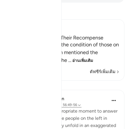
อ่านตัฟซีร์
Ibn Kathir (Abridged)
Those on the Left and Their Recompense
After Allah mentioned the condition of those on
the right hand, He then mentioned the
condition of those on the
…
อ่านเพิ่มเติม
ตัฟซีร์เพิ่มเติม
บทเรียน
In the Shade of the Quran
31 สัปดาห์ที่ผ่านมา
·
อ้างอิง
อายะห์ 56:49-56
The surah seizes this appropriate moment to answer
the question posed by the people on the left in
Verses 47-48, which they unfold in an exaggerated