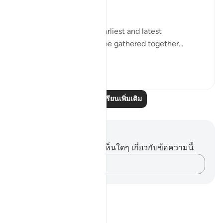
sense of incredulity:
"Say: All people of the earliest and latest
generations will indeed be gathered together...
ดูเพิ่มเติม
0
0
อ่านบทเรียนเพิ่มเติม
บันทึกและข้อคิด
คุณไม่มีบันทึกหรือข้อคิดเห็นใดๆ เกี่ยวกับข้อความนี้
บันทึกความคิดของคุณ…