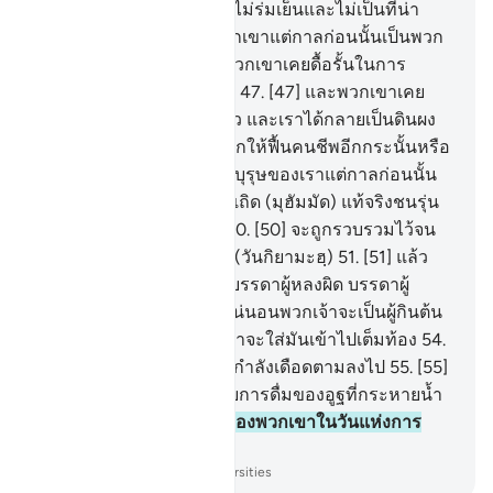
ของควันที่ดำทึบ
44
.
[44] ไม่ร่มเย็นและไม่เป็นที่น่า
ชื่นชม
45
.
[45] แท้จริงพวกเขาแต่กาลก่อนนั้นเป็นพวก
เจ้าสำราญ
46
.
[46] และพวกเขาเคยดื้อรั้นในการ
ทำบาปใหญ่ ๆ อยู่เป็นเนือง
47
.
[47] และพวกเขาเคย
กล่าวว่า เมื่อเราตายไปแล้ว และเราได้กลายเป็นดินผง
และกระดูกป่นแล้วเราจะถูกให้ฟื้นคนชีพอีกกระนั้นหรือ
48
.
[48] และรวมทั้งบรรพบุรุษของเราแต่กาลก่อนนั้น
ด้วยหรือ
49
.
[49] จงกล่าวเถิด (มุฮัมมัด) แท้จริงชนรุ่น
ก่อน ๆ และรุ่นหลัง ๆ นั้น
50
.
[50] จะถูกรวบรวมไว้จน
กระทั่งถึงวันอันเป็นที่รู้กัน (วันกิยามะฮฺ)
51
.
[51] แล้ว
รวมทั้งพวกเจ้าอีกด้วย โอ้บรรดาผู้หลงผิด บรรดาผู้
ปฏิเสธทั้งหลาย
52
.
[52] แน่นอนพวกเจ้าจะเป็นผู้กินต้น
ซักกูม
53
.
[53] และพวกเขาจะใส่มันเข้าไปเต็มท้อง
54
.
[54] และพวกเขาจะดื่มน้ำกำลังเดือดตามลงไป
55
.
[55]
พวกเขาจะดื่ม (น้ำ) เช่นกับการดื่มของอูฐที่กระหายน้ำ
จัด
56
.
[56] นี่คือที่พำนักของพวกเขาในวันแห่งการ
ตอบแทน
-
Society of Institutes and Universities