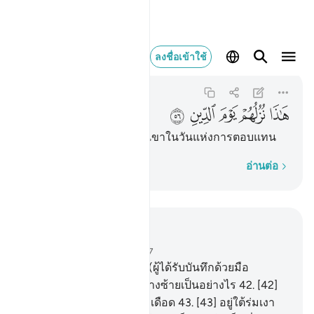
هاذا نزلهم يوم الدين ٥٦
ลงชื่อเข้าใช้
Al-Waqi'ah
56:56
56:56
ﱚ
ﱛ
ﱜ
ﱝ
ﱞ
[56] นี่คือที่พำนักของพวกเขาในวันแห่งการตอบแทน
ทีละคำ
อ่านต่อ
อ่านในบริบท
บท 56, หน้าหนังสือ 536, จุซ 27
41
.
[41] และกลุ่มทางซ้าย (ผู้ได้รับบันทึกด้วยมือ
ซ้าย)เจ้ารู้หรือไม่ว่ากลุ่มทางซ้ายเป็นอย่างไร
42
.
[42]
อยู่ในลมร้อน และน้ำกำลังเดือด
43
.
[43] อยู่ใต้ร่มเงา