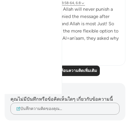
6 ปีที่แล้ว
·
อ้างอิง
อายะห์ 57:20, 28:58-64, 6:8
Again the same promise, Allah will never punish a
people unless they've denied the message after
being sent a messenger and Allah is most Just! So
just in fact, that He gave the more flexible option to
the disbelievers. In Surat Al=an'aam, they asked why
they ...
ดูเพิ่มเติม
2
0
อ่านบทความสะท้อนความคิดเพิ่มเติม
บันทึกและข้อคิด
คุณไม่มีบันทึกหรือข้อคิดเห็นใดๆ เกี่ยวกับข้อความนี้
บันทึกความคิดของคุณ…