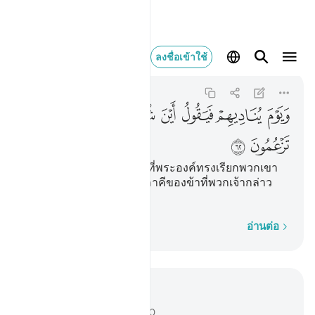
ويوم يناديهم فيقول اي
ลงชื่อเข้าใช้
Al-Qasas
28:62
28:62
ﱥ
ﱦ
ﱧ
ﱨ
ﱩ
ﱪ
ﱫ
ﱬ
ﱭ
[62] และ (จงรำลึกถึง) วันที่พระองค์ทรงเรียกพวกเขา
แล้วตรัสว่า ไหนเล่าเหล่าภาคีของข้าที่พวกเจ้ากล่าว
อ้าง
ทีละคำ
อ่านต่อ
อ่านในบริบท
บท 28, หน้าหนังสือ 393, จุซ 20