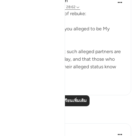
In the Shade of the Quran
31 สัปดาห์ที่ผ่านมา
·
อ้างอิง
อายะห์ 28:62
The first question is one of rebuke:
"Where are those whom you alleged to be My
partners?" (Verse 62)
God certainly knows that such alleged partners are
not to be found on that day, and that those who
made the claims about their alleged status know
nothing a...
ดูเพิ่มเติม
0
0
อ่านบทเรียนเพิ่มเติม
การสะท้อน
Hana Alasry