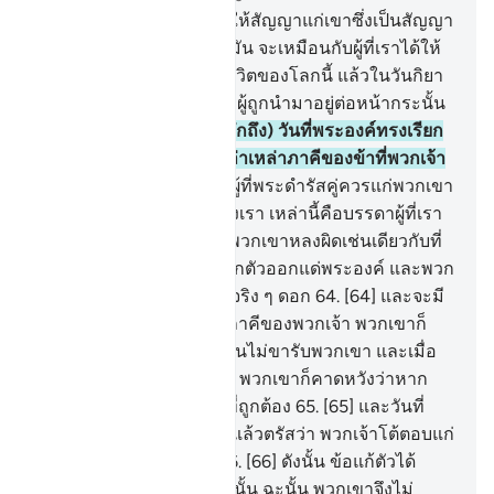
61
.
[61] ดังนั้นผู้ใดที่เราได้ให้สัญญาแก่เขาซึ่งเป็นสัญญา
อันดีงาม เขาก็จะเป็นผู้พบมัน จะเหมือนกับผู้ที่เราได้ให้
ปัจจัยแก่เขาซึ่งปัจจัยแห่งชีวิตของโลกนี้ แล้วในวันกิยา
มะฮฺเขาจะเป็นผู้หนึ่งในหมู่ผู้ถูกนำมาอยู่ต่อหน้ากระนั้น
หรือ
62
.
[62] และ (จงรำลึกถึง) วันที่พระองค์ทรงเรียก
พวกเขาแล้วตรัสว่า ไหนเล่าเหล่าภาคีของข้าที่พวกเจ้า
กล่าวอ้าง
63
.
[63] บรรดาผู้ที่พระดำรัสคู่ควรแก่พวกเขา
กล่าวว่า ข้าแต่พระเจ้าของเรา เหล่านี้คือบรรดาผู้ที่เรา
ทำให้หลงผิด เราได้ทำให้พวกเขาหลงผิดเช่นเดียวกับที่
เราได้หลงผิดเองเราขอปลีกตัวออกแด่พระองค์ และพวก
เขามิได้เคารพภักดีต่อเราจริง ๆ ดอก
64
.
[64] และจะมี
เสียงกล่าวว่า จงเรียกร้องภาคีของพวกเจ้า พวกเขาก็
ร้องเรียกพวกมัน แต่พวกมันไม่ขารับพวกเขา และเมื่อ
พวกเขาได้เห็นการลงโทษ พวกเขาก็คาดหวังว่าหาก
พวกเขาได้อยู่ในแนวทางที่ถูกต้อง
65
.
[65] และวันที่
พระองค์ทรงเรียกพวกเขาแล้วตรัสว่า พวกเจ้าโต้ตอบแก่
บรรดารอซูลว่าอย่างไร
66
.
[66] ดังนั้น ข้อแก้ตัวได้
ทำให้พวกเขามืดมนในวันนั้น ฉะนั้น พวกเขาจึงไม่