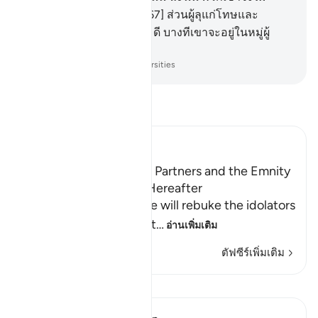
ไต่ถามซึ่งกันและกัน
67
.
[67] ส่วนผู้ลุแก่โทษและ
ศรัทธา และประกอบความดี บางทีเขาจะอยู่ในหมู่ผู้
บรรลุความสำเร็จ
-
Society of Institutes and Universities
อ่านตัฟซีร์
Ibn Kathir (Abridged)
The Idolators and Their Partners and the Emnity
between Them in the Hereafter
Allah informs of how He will rebuke the idolators
on the Day of Resurrect
…
อ่านเพิ่มเติม
ตัฟซีร์เพิ่มเติม
บทเรียน