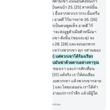
เรานี้นะหรือจะให้เราปฏิบัติตามเขา แน่นอนดังนั้นเรา
จะอยู่ในการหลงทางและเป็นคนบ้า
25
.
[25] สาสน์นั้น
ถูกส่งมาให้แก่เขาแต่ผู้เดียว อื่นจากพวกเรากระนั้นหรือ
เปล่าเลย เขาเป็นคนพูดเท็จ อวดดี ไร้มารยาท
26
.
[26]
พรุ่งนี้พวกเขาจะได้รู้ว่าใครเป็นคนพูดเท็จ อวดดี ไร้
มารยาท
27
.
[27] แท้จริงเราจะส่งอูฐตัวเมียตัวหนึ่งมา
เพื่อเป็นการทดสอบแก่พวกเขา ดังนั้น (ซอและฮฺ) จง
คอยดูพวกเขาและจงอดทน
28
.
[28] และจงบอกพวก
เขาว่า น้ำนั้นถูกแบ่งส่วนระหว่างพวกเขา ทุก ๆส่วนของ
น้ำดื่มถูกจัดไว้แล้ว
29
.
[29] แต่พวกเขาได้ร้องเรียก
เพื่อนของพวกเขา เขาได้จับมันฆ่าด้วยดาบอย่างทารุณ
30
.
[30] ดังนั้น การลงโทษของเรา และการตักเตือน
ของเราเป็นเช่นใดบ้าง
31
.
[31] แท้จริง เราได้ส่งเสียง
กัมปนาทเพียงครั้งเดียวลงบนพวกเขา แล้วพวกเขากลาย
เป็นเช่นเศษไม้แห้ง
32
.
[32] และโดยแน่นอน เราได้ทำ
ให้อัลกุรอานนี้เป็นที่เข้าใจง่ายแก่การรำลึก แล้วมีผู้ใด
บ้างที่รับข้อตักเตือนนั้น
-
Society of Institutes and Universities