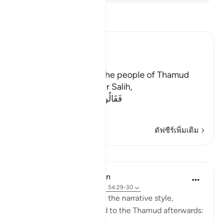
อ่านตัฟซีร์
Ibn Kathir (Abridged)
The Story of Thamud
Allah states here that the people of Thamud
denied their Messenger Salih,
فَقَالُواْ أَبَشَراً مِّنَّا وَحِداً نَّتَّبِعُهُ إِنَّآ إ
…
อ่านเพิ่มเติม
ตัฟซีร์เพิ่มเติม
บทเรียน
In the Shade of the Quran
31 สัปดาห์ที่ผ่านมา
·
อ้างอิง
อายะห์ 54:29-30
The surah here reverts to the narrative style,
reporting what happened to the Thamud afterwards: