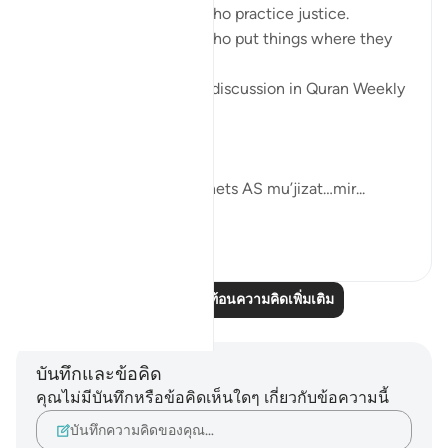
Allah SWT loves those who practice justice.
Allah SWT loves those who put things where they
belong.
These was the points of discussion in Quran Weekly
Dose
this week.
Allah SWT gifts his Prophets AS mu’jizat…mir...
ดูเพิ่มเติม
4
0
อ่านบทความสะท้อนความคิดเพิ่มเติม
บันทึกและข้อคิด
คุณไม่มีบันทึกหรือข้อคิดเห็นใดๆ เกี่ยวกับข้อความนี้
บันทึกความคิดของคุณ…