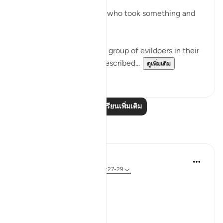
"They called their friend, who took something and
slew her." (Verse 29)
This friend belonged to a group of evildoers in their
city. The group itself is described...
ดูเพิ่มเติม
0
0
อ่านบทเรียนเพิ่มเติม
การสะท้อน
Sherene Mansor
4 ปีที่แล้ว
·
อ้างอิง
อายะห์ 60:8, 54:27-29
#QuranWeeklyDose
#AllahLoves
#MissionStatement