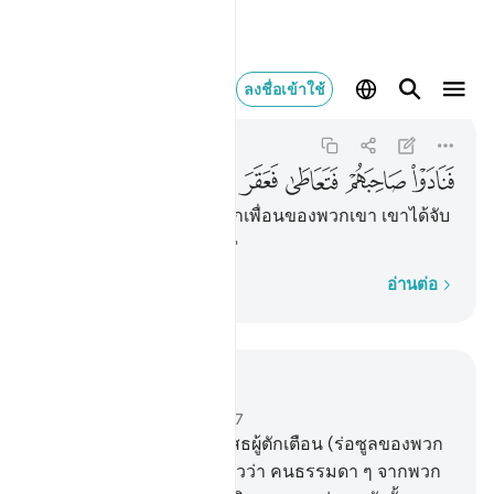
فنادوا صاحبهم فتعاطى ف
ลงชื่อเข้าใช้
Al-Qamar
54:29
54:29
ﱋ
ﱌ
ﱍ
ﱎ
ﱏ
[29] แต่พวกเขาได้ร้องเรียกเพื่อนของพวกเขา เขาได้จับ
มันฆ่าด้วยดาบอย่างทารุณ
ทีละคำ
อ่านต่อ
อ่านในบริบท
บท 54, หน้าหนังสือ 530, จุซ 27
23
.
[23] พวกซะมูดได้ปฏิเสธผู้ตักเตือน (ร่อซูลของพวก
เขา)
24
.
[24] พวกเขากล่าวว่า คนธรรมดา ๆ จากพวก