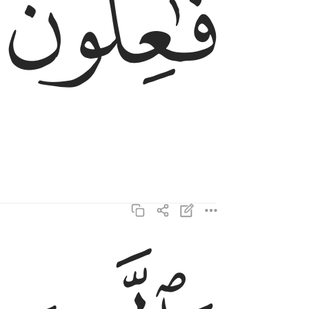
ﱔ
والذين هم لفروجهم حافظون ٥
وَٱلَّذِينَ هُمْ لِفُرُوجِهِمْ حَـٰفِظُونَ ٥