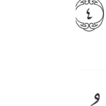
ﱕ
จาคซะกาต