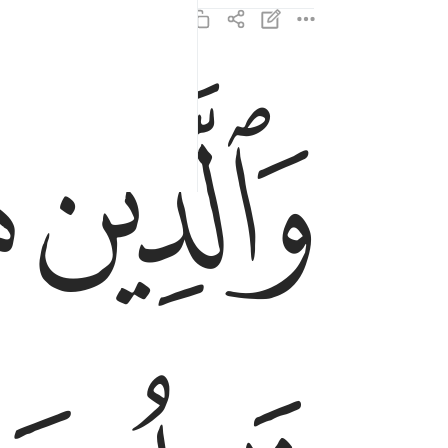
ﱑ
ﱒ
والذين هم للزكاة فاعلون ٤
وَٱلَّذِينَ هُمْ لِلزَّكَوٰةِ فَـٰعِلُونَ ٤