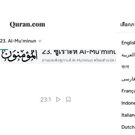
เลือก
23. Al-Mu'minun
Englis
023
23
.
ซูเราะห์ Al-Mu'minun
نون
العربية
อ่านและฟังซูเราะห์ Al-Mu'minun พร้อมคำแปล การตีความอ
বাংলা
ارسی
França
23:1
Indon
Italia
Dutch