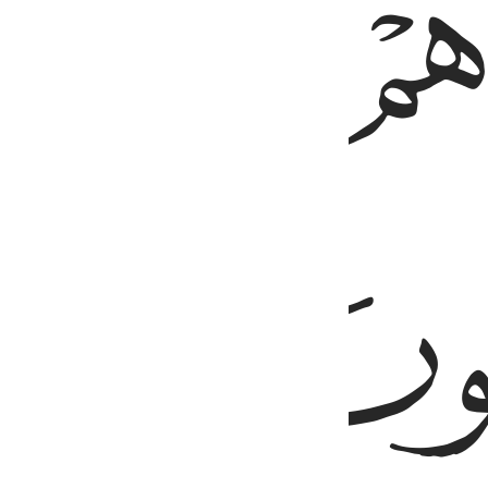
ﱗ
ﱘ
ﱚ