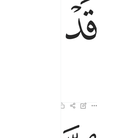
ﱁ
ﱂ
الذين هم في صلاتهم خاشعون ٢
ٱلَّذِينَ هُمْ فِى صَلَاتِهِمْ خَـٰشِعُونَ ٢