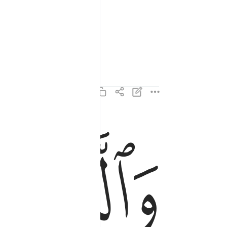
ﱋ
ﱌ
والذين هم عن اللغو معرضون ٣
وَٱلَّذِينَ هُمْ عَنِ ٱللَّغْوِ مُعْرِضُونَ ٣