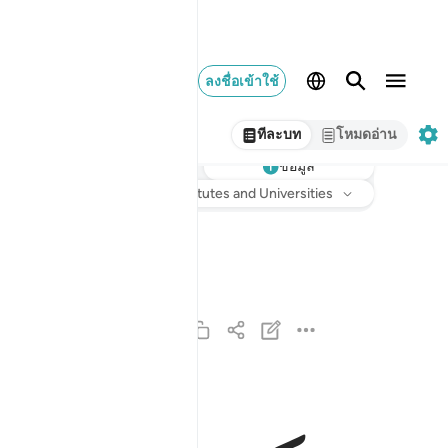
ลงชื่อเข้าใช้
ทีละบท
โหมดอ่าน
ข้อมูล
ฟัง
การแปล
: Society of Institutes and Universities
โรมัน
قد افلح المومنون ١
قَدْ أَفْلَحَ ٱلْمُؤْمِنُونَ ١