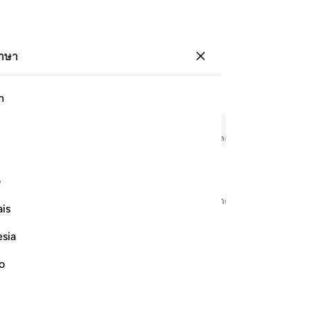
ภาษา
ลงชื่อเข้าใช้
หน้า
342
ญุซ
18
/
ฮิซบ์
35
h
المؤم
ัลกุรอาน การอ่านออกเสียงพร้อมคำอธิบายความหมายทีละคำ และการถอดเสียงเป็นอักษร
ف
ในพระนามของอัลลอฮ์ ผู้ทรงกรุณาปรานีและทรงเมตตาที่สุด
is
esia
no