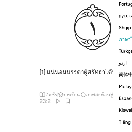
ﱄ
Portu
русск
Shqip
ภาษา
Türkç
اردو
[1] แน่นอนบรรดาผู้ศรัทธาได้ประสบ
简体
Melay
ตัฟซีร
บทเรียน
ภาพสะท้อน
เนื้อหาท
Españ
23:2
Kiswah
Tiếng 