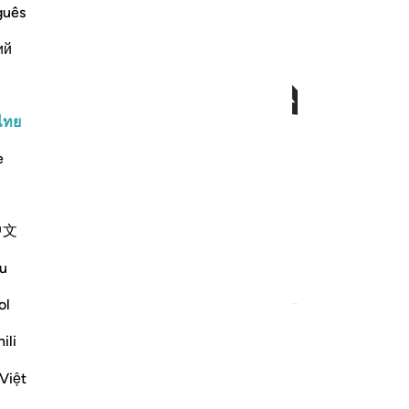
ﱃ
guês
ий
ไทย
e
ความสำเร็จแล้ว
中文
u
ี่เกี่ยวข้อง
ol
ili
Việt