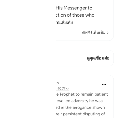
Victory
Here Allah commands His Messenger to
patiently bear the rejection of those who
rejected him: `Allah
…
อ่านเพิ่มเติม
ตัฟซีร์เพิ่มเติม
ดู Qiraat
บทกวีนี้มี 1 จุดเชื่อมต่อ
ดูจุดเชื่อมต่อ
บทเรียน
In the Shade of the Quran
31 สัปดาห์ที่ผ่านมา
·
อ้างอิง
อายะห์ 40:77
Again, the surah urges the Prophet to remain patient
in the face of the many-levelled adversity he was
encountering, represented in the arrogance shown
by the unbelievers and their persistent disputing of