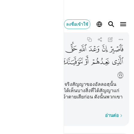
فاصبر ان وعد الله 
ลงชื่อเข้าใช้
Ghafir
40:77
40:77
ﳆ
ﳇ
ﳈ
ﳉﳊ
ﳋ
ﳌ
ﳍ
ﳎ
ﳏ
ﳐ
ﳑ
ﳒ
ﳓ
ﳔ
ﳕ
[77] ดังนั้นเจ้าจงอดทน แท้จริงสัญญาของอัลลอฮฺนั้น
เป็นจริง บางทีเราจะให้เจ้าได้เห็นบางสิ่งที่ได้สัญญาแก่
พวกเขา หรือเราจะทำให้เจ้าตายเสียก่อน ดังนั้นพวกเขา
จะถูกกลับไปยังเรา
ทีละคำ
อ่านต่อ