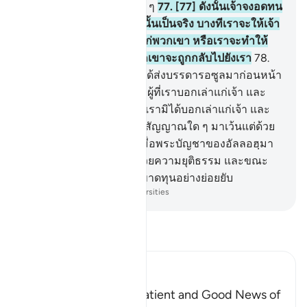
พวกหยิ่งผยองมันชั่วช้าแท้ ๆ
77
.
[77] ดังนั้นเจ้าจงอดทน
แท้จริงสัญญาของอัลลอฮฺนั้นเป็นจริง บางทีเราจะให้เจ้า
ได้เห็นบางสิ่งที่ได้สัญญาแก่พวกเขา หรือเราจะทำให้
เจ้าตายเสียก่อน ดังนั้นพวกเขาจะถูกกลับไปยังเรา
78
.
[78] และโดยแน่นอน เราได้ส่งบรรดารอซูลมาก่อนหน้า
เจ้าบางคนในหมู่พวกเขามีผู้ที่เราบอกเล่าแก่เจ้า และ
บางคนในหมู่พวกเขามีผู้ที่เรามิได้บอกเล่าแก่เจ้า และ
ไม่บังควรแก่รอซูลที่จะนำสัญญาณใด ๆ มาเว้นแต่ด้วย
อนุมัติของอัลลอฮฺ ดังนั้นเมื่อพระบัญชาของอัลลอฮฺมา
ถึงเรื่องนั้นก็จะถูกตัดสินด้วยความยุติธรรม และขณะ
นั้นบรรดาผู้กล่าวเท็จก็จะขาดทุนอย่างย่อยยับ
-
Society of Institutes and Universities
อ่านตัฟซีร์
Ibn Kathir (Abridged)
The Command to be Patient and Good News of