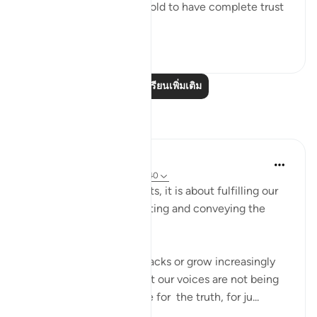
God's revelations. He is told to have complete trust
in...
ดูเพิ่มเติม
0
0
อ่านบทเรียนเพิ่มเติม
การสะท้อน
Hammad Fahim
ปีที่แล้ว
·
อ้างอิง
อายะห์ 40:77, 13:40
Dawah is not about results, it is about fulfilling our
responsibility of propagating and conveying the
message.
Often we may face setbacks or grow increasingly
frustrated at the fact that our voices are not being
heard when we advocate for the truth, for ju...
ดูเพิ่มเติม