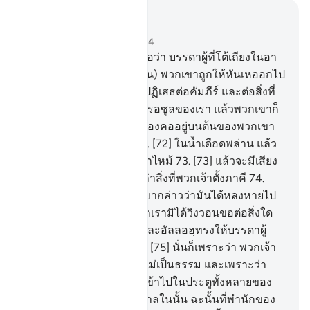
อ่านในบริบท
บท 40, หน้าหนังสือ 475, จุซ 24
69
.
[69] เจ้าไม่เห็นดอกหรือว่า บรรดาผู้ที่โต้เถียงในอา
ยาตของอัลลอฮฺ (อัลกุรอาน) พวกเขาถูกให้หันเหออกไป
อย่างไร
70
.
[70] บรรดาผู้ปฏิเสธต่อคัมภีร์ และต่อสิ่งที่
เราได้ส่งมาพร้อมกับรรดารอซูลของเรา แล้วพวกเขาก็
จะได้รู้
71
.
[71] เมื่อห่วงคล้องคออยู่บนต้นของพวกเขา
และโซ่ตรวนถูกลากไป
72
.
[72] ในน้ำเดือดพล่าน แล้ว
ในไฟนรกพวกเขาจะถูกเผาไหม้
73
.
[73] แล้วจะมีเสียง
กล่าวแก่พวกเขาว่า ไหนเล่าสิ่งที่พวกเจ้าตั้งภาคี
74
.
[74] อื่นจากอัลลอฮ์ พวกเขากล่าวว่ามันได้หลงหายไป
จากพวกเราแล้ว แต่ว่าพวกเรามิได้วิงวอนขอต่อสิ่งใด
ก่อนหน้านี้ดอก เช่นนั้นแหละอัลลอฮฺทรงให้บรรดาผู้
ปฏิเสธศรัทธาหลงทาง
75
.
[75] นั่นก็เพราะว่า พวกเจ้า
หลงระเริงในแผ่นดิน โดยไม่เป็นธรรม และเพราะว่า
พวกเจ้าอวดดี
76
.
[76] จงเข้าไปในประตูทั้งหลายของ
นรกเป็นผู้พำนักอยู่ตลอดกาลในนั้น ฉะนั้นที่พำนักของ